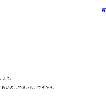
買
しょう。
が近いのは間違いないですから。
。