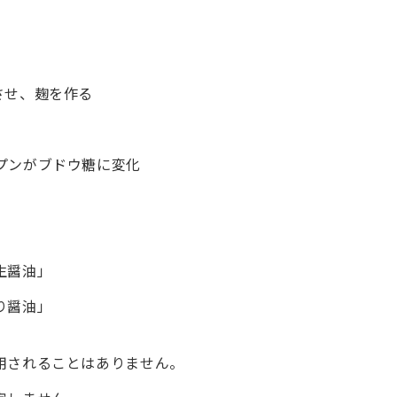
せ、麹を作る
がブドウ糖に変化
生醤油」
り醤油」
用されることはありません。