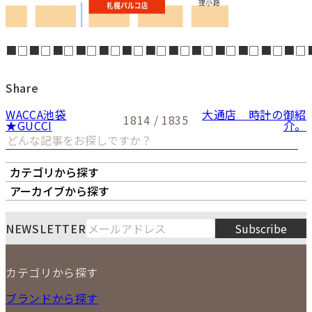
■□■□■□■□■□■□■□■□■□■□■□■□■□
Share
WACCA池袋
大通店 時計の御紹
1814 / 1835
★GUCCI
介。
カテゴリから探す
オーナーズボイス
LIPS本店
LIPS札幌パルコ店
アーカイブから探す
LIPS通販部門
LIPS 銀座店
月
火
水
木
金
土
日
8
NEWSLETTER
Subscribe
1
2
3
4
5
6
7
8
9
カテゴリから探す
10
11
12
13
14
15
16
2026
17
18
19
20
21
22
23
NEW ITEM
ブランドから探す
PRICE DOWN