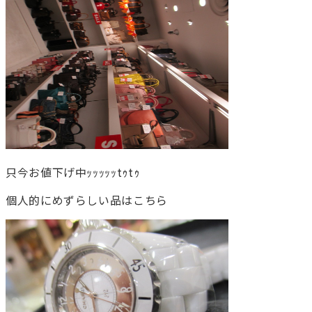
只今お値下げ中ｯｯｯｯｯtｩtｩ
個人的にめずらしい品はこちら