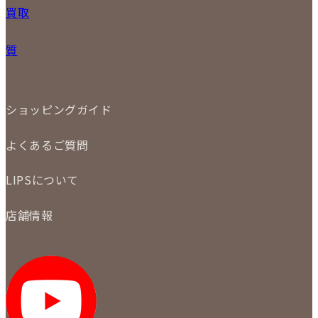
24
25
26
27
28
29
30
買取
時計
31
バッグ
宅配買取
小物
質
店頭買取
ジュエリー
出張買取
特集
定額買取
委託販売
LINE査定
ショッピングガイド
メール査定
ご注文の手順
買取実績
よくあるご質問
商品について
配送・返品について
初めての方
お支払いについて
LIPSについて
商品について
保証について
買取について
会社概要
質について
店舗情報
各事業部の紹介
返品について
メディア掲載情報
LIPS 銀座店
採用情報
LIPS 新宿店
STAFF BLOG
LIPS 札幌パルコ店
SNS
LIPS 札幌白石店
LIPS 通信販売事業部