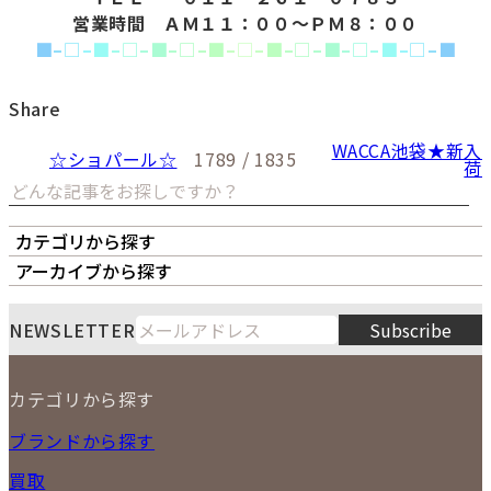
営業時間 ＡＭ１１：００～ＰＭ８：００
■
–
□
–
■
–
□
–
■
–
□
–
■
–
□
–
■
–
□
–
■
–
□
–
■
–
□
–
■
Share
WACCA池袋★新入
☆ショパール☆
1789 / 1835
荷
カテゴリから探す
オーナーズボイス
LIPS本店
LIPS札幌パルコ店
アーカイブから探す
LIPS通販部門
LIPS 銀座店
月
火
水
木
金
土
日
8
NEWSLETTER
Subscribe
1
2
3
4
5
6
7
8
9
カテゴリから探す
10
11
12
13
14
15
16
2026
17
18
19
20
21
22
23
NEW ITEM
ブランドから探す
PRICE DOWN
24
25
26
27
28
29
30
買取
時計