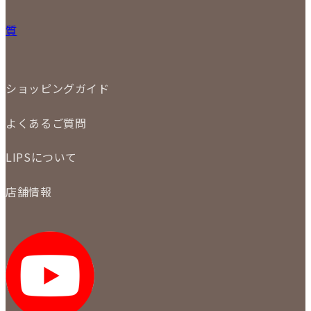
31
バッグ
宅配買取
小物
質
店頭買取
ジュエリー
出張買取
特集
定額買取
委託販売
LINE査定
ショッピングガイド
メール査定
ご注文の手順
買取実績
よくあるご質問
商品について
配送・返品について
初めての方
お支払いについて
LIPSについて
商品について
保証について
買取について
会社概要
質について
店舗情報
各事業部の紹介
返品について
メディア掲載情報
LIPS 銀座店
採用情報
LIPS 新宿店
STAFF BLOG
LIPS 札幌パルコ店
SNS
LIPS 札幌白石店
LIPS 通信販売事業部