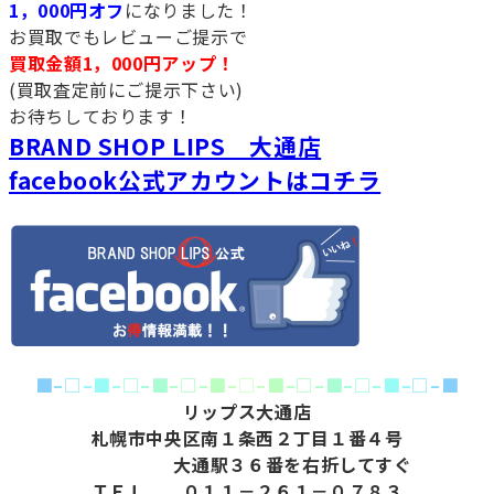
1，000円オフ
になりました！
お買取でもレビューご提示で
買取金額1，000円アップ！
(買取査定前にご提示下さい)
お待ちしております！
BRAND SHOP LIPS 大通店
facebook公式アカウントはコチラ
■
–
□
–
■
–
□
–
■
–
□
–
■
–
□
–
■
–
□
–
■
–
□
–
■
–
□
–
■
リップス大通店
札幌市中央区南１条西２丁目１番４号
大通駅３６番を右折してすぐ
ＴＥＬ ０１１－２６１－０７８３