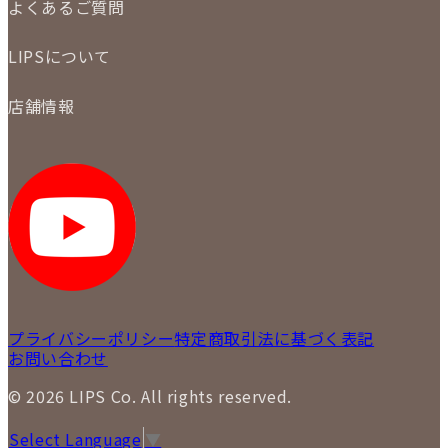
よくあるご質問
商品について
配送・返品について
初めての方
お支払いについて
LIPSについて
商品について
保証について
買取について
会社概要
質について
店舗情報
各事業部の紹介
返品について
メディア掲載情報
LIPS 銀座店
採用情報
LIPS 新宿店
STAFF BLOG
LIPS 札幌パルコ店
SNS
LIPS 札幌白石店
LIPS 通信販売事業部
プライバシーポリシー
特定商取引法に基づく表記
お問い合わせ
© 2026 LIPS Co. All rights reserved.
Select Language
▼