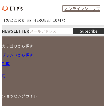
オンラインショップ
【おとこの腕時計HEROES】10月号
NEWSLETTER
Subscribe
カテゴリから探す
NEW ITEM
ブランドから探す
PRICE DOWN
買取
時計
バッグ
宅配買取
小物
質
店頭買取
ジュエリー
出張買取
特集
定額買取
委託販売
LINE査定
ショッピングガイド
メール査定
ご注文の手順
買取実績