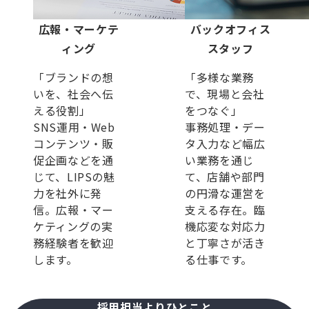
広報・マーケテ
バックオフィス
ィング
スタッフ
「ブランドの想
「多様な業務
いを、社会へ伝
で、現場と会社
える役割」
をつなぐ」
SNS運用・Web
事務処理・デー
コンテンツ・販
タ入力など幅広
促企画などを通
い業務を通じ
じて、LIPSの魅
て、店舗や部門
力を社外に発
の円滑な運営を
信。広報・マー
支える存在。臨
ケティングの実
機応変な対応力
務経験者を歓迎
と丁寧さが活き
します。
る仕事です。
採用担当よりひとこと