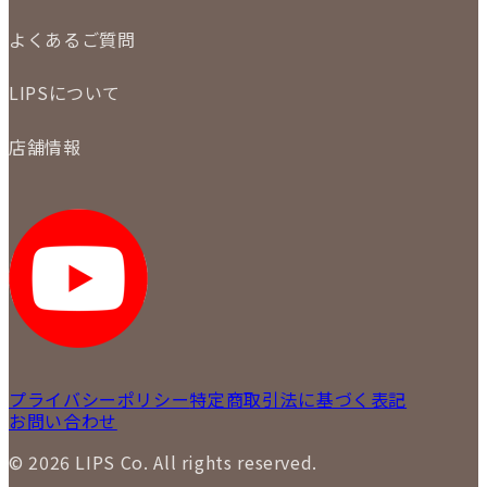
メール査定
ご注文の手順
買取実績
よくあるご質問
商品について
配送・返品について
初めての方
お支払いについて
LIPSについて
商品について
保証について
買取について
会社概要
質について
店舗情報
各事業部の紹介
返品について
メディア掲載情報
LIPS 銀座店
採用情報
LIPS 新宿店
STAFF BLOG
LIPS 札幌パルコ店
SNS
LIPS 札幌白石店
LIPS 通信販売事業部
プライバシーポリシー
特定商取引法に基づく表記
お問い合わせ
© 2026 LIPS Co. All rights reserved.