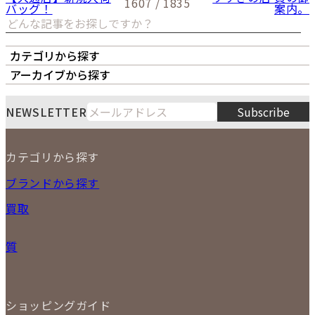
1607 / 1835
バッグ！
案内。
カテゴリから探す
オーナーズボイス
LIPS本店
LIPS札幌パルコ店
アーカイブから探す
LIPS通販部門
LIPS 銀座店
月
火
水
木
金
土
日
8
NEWSLETTER
Subscribe
1
2
3
4
5
6
7
8
9
カテゴリから探す
10
11
12
13
14
15
16
2026
17
18
19
20
21
22
23
NEW ITEM
ブランドから探す
PRICE DOWN
24
25
26
27
28
29
30
買取
時計
31
バッグ
宅配買取
小物
質
店頭買取
ジュエリー
出張買取
特集
定額買取
委託販売
LINE査定
ショッピングガイド