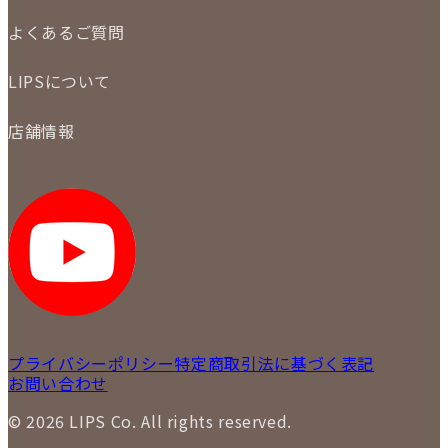
ご注文の手順
買取実績
よくあるご質問
商品について
配送・返品について
初めての方
お支払いについて
LIPSについて
商品について
保証について
買取について
会社概要
質について
店舗情報
各事業部の紹介
返品について
メディア掲載情報
LIPS 銀座店
採用情報
LIPS 新宿店
STAFF BLOG
LIPS 札幌パルコ店
SNS
LIPS 札幌白石店
LIPS 通信販売事業部
プライバシーポリシー
特定商取引法に基づく表記
お問い合わせ
© 2026 LIPS Co. All rights reserved.