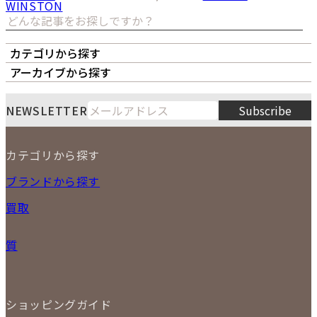
WINSTON
カテゴリから探す
オーナーズボイス
LIPS本店
LIPS札幌パルコ店
アーカイブから探す
LIPS通販部門
LIPS 銀座店
月
火
水
木
金
土
日
8
NEWSLETTER
Subscribe
1
2
3
4
5
6
7
8
9
カテゴリから探す
10
11
12
13
14
15
16
2026
17
18
19
20
21
22
23
NEW ITEM
ブランドから探す
PRICE DOWN
24
25
26
27
28
29
30
買取
時計
31
バッグ
宅配買取
小物
質
店頭買取
ジュエリー
出張買取
特集
定額買取
委託販売
LINE査定
ショッピングガイド
メール査定