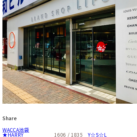
Share
WACCA池袋
★HARRY
1606 / 1835
Y☆S☆L