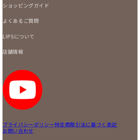
LINE査定
ショッピングガイド
メール査定
ご注文の手順
買取実績
よくあるご質問
商品について
配送・返品について
初めての方
お支払いについて
LIPSについて
商品について
保証について
買取について
会社概要
質について
店舗情報
各事業部の紹介
返品について
メディア掲載情報
LIPS 銀座店
採用情報
LIPS 新宿店
STAFF BLOG
LIPS 札幌パルコ店
SNS
LIPS 札幌白石店
LIPS 通信販売事業部
プライバシーポリシー
特定商取引法に基づく表記
お問い合わせ