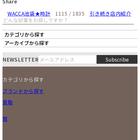
Share
WACCA池袋★時計
1115 / 1835
引き続き店内紹介
カテゴリから探す
オーナーズボイス
LIPS本店
LIPS札幌パルコ店
アーカイブから探す
LIPS通販部門
LIPS 銀座店
月
火
水
木
金
土
日
8
NEWSLETTER
Subscribe
1
2
3
4
5
6
7
8
9
カテゴリから探す
10
11
12
13
14
15
16
2026
17
18
19
20
21
22
23
NEW ITEM
ブランドから探す
PRICE DOWN
24
25
26
27
28
29
30
買取
時計
31
バッグ
宅配買取
小物
質
店頭買取
ジュエリー
出張買取
特集
定額買取
委託販売