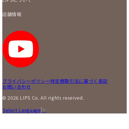
商品について
保証について
買取について
会社概要
質について
店舗情報
各事業部の紹介
返品について
メディア掲載情報
LIPS 銀座店
採用情報
LIPS 新宿店
STAFF BLOG
LIPS 札幌パルコ店
SNS
LIPS 札幌白石店
LIPS 通信販売事業部
プライバシーポリシー
特定商取引法に基づく表記
お問い合わせ
© 2026 LIPS Co. All rights reserved.
Select Language
▼