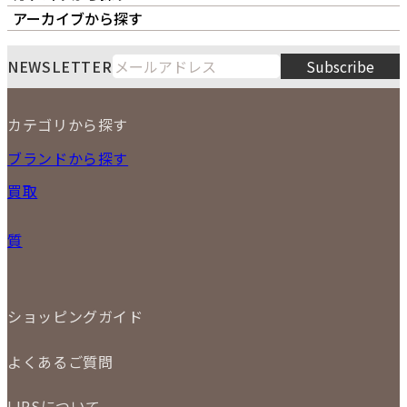
オーナーズボイス
LIPS本店
LIPS札幌パルコ店
アーカイブから探す
LIPS通販部門
LIPS 銀座店
月
火
水
木
金
土
日
8
NEWSLETTER
Subscribe
1
2
3
4
5
6
7
8
9
カテゴリから探す
10
11
12
13
14
15
16
2026
17
18
19
20
21
22
23
NEW ITEM
ブランドから探す
PRICE DOWN
24
25
26
27
28
29
30
買取
時計
31
バッグ
宅配買取
小物
質
店頭買取
ジュエリー
出張買取
特集
定額買取
委託販売
LINE査定
ショッピングガイド
メール査定
ご注文の手順
買取実績
よくあるご質問
商品について
配送・返品について
初めての方
お支払いについて
LIPSについて