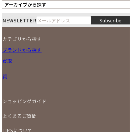
オーナーズボイス
LIPS本店
LIPS札幌パルコ店
アーカイブから探す
LIPS通販部門
LIPS 銀座店
月
火
水
木
金
土
日
8
NEWSLETTER
Subscribe
1
2
3
4
5
6
7
8
9
カテゴリから探す
10
11
12
13
14
15
16
2026
17
18
19
20
21
22
23
NEW ITEM
ブランドから探す
PRICE DOWN
24
25
26
27
28
29
30
買取
時計
31
バッグ
宅配買取
小物
質
店頭買取
ジュエリー
出張買取
特集
定額買取
委託販売
LINE査定
ショッピングガイド
メール査定
ご注文の手順
買取実績
よくあるご質問
商品について
配送・返品について
初めての方
お支払いについて
LIPSについて
商品について