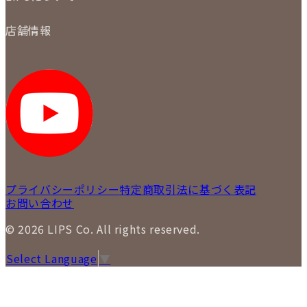
保証について
買取について
会社概要
質について
店舗情報
各事業部の紹介
返品について
メディア掲載情報
LIPS 銀座店
採用情報
LIPS 新宿店
STAFF BLOG
LIPS 札幌パルコ店
SNS
LIPS 札幌白石店
LIPS 通信販売事業部
プライバシーポリシー
特定商取引法に基づく表記
お問い合わせ
© 2026 LIPS Co. All rights reserved.
Select Language
▼