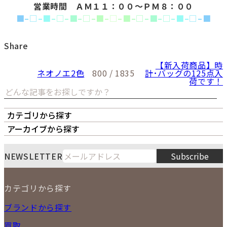
営業時間 ＡＭ１１：００～ＰＭ８：００
■
–
□
–
■
–
□
–
■
–
□
–
■
–
□
–
■
–
□
–
■
–
□
–
■
–
□
–
■
Share
【新入荷商品】時
ネオノエ2色
800 / 1835
計･バッグの125点入
荷です！
カテゴリから探す
オーナーズボイス
LIPS本店
LIPS札幌パルコ店
アーカイブから探す
LIPS通販部門
LIPS 銀座店
月
火
水
木
金
土
日
8
NEWSLETTER
Subscribe
1
2
3
4
5
6
7
8
9
カテゴリから探す
10
11
12
13
14
15
16
2026
17
18
19
20
21
22
23
NEW ITEM
ブランドから探す
PRICE DOWN
24
25
26
27
28
29
30
買取
時計