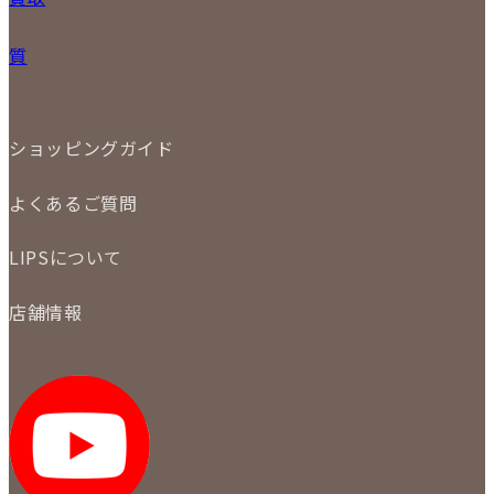
31
バッグ
宅配買取
小物
質
店頭買取
ジュエリー
出張買取
特集
定額買取
委託販売
LINE査定
ショッピングガイド
メール査定
ご注文の手順
買取実績
よくあるご質問
商品について
配送・返品について
初めての方
お支払いについて
LIPSについて
商品について
保証について
買取について
会社概要
質について
店舗情報
各事業部の紹介
返品について
メディア掲載情報
LIPS 銀座店
採用情報
LIPS 新宿店
STAFF BLOG
LIPS 札幌パルコ店
SNS
LIPS 札幌白石店
LIPS 通信販売事業部