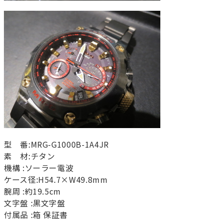
型 番:MRG-G1000B-1A4JR
素 材:チタン
機構 :ソーラー電波
ケース径:H54.7×W49.8mm
腕周 :約19.5cm
文字盤 :黒文字盤
付属品 :箱 保証書