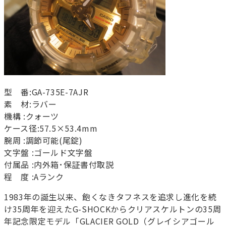
型 番:GA-735E-7AJR
素 材:ラバー
機構 :クォーツ
ケース径:57.5×53.4mm
腕周 :調節可能(尾錠)
文字盤 :ゴールド文字盤
付属品 :内外箱･保証書付取説
程 度 :Aランク
1983年の誕生以来、飽くなきタフネスを追求し進化を続
け35周年を迎えたG-SHOCKからクリアスケルトンの35周
年記念限定モデル「GLACIER GOLD（グレイシアゴール