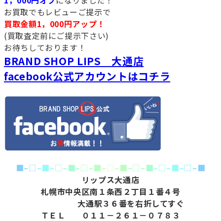
1，000円オフ
になりました！
お買取でもレビューご提示で
買取金額1，000円アップ！
(買取査定前にご提示下さい)
お待ちしております！
BRAND SHOP LIPS 大通店
facebook公式アカウントはコチラ
■
–
□
–
■
–
□
–
■
–
□
–
■
–
□
–
■
–
□
–
■
–
□
–
■
–
□
–
■
リップス大通店
札幌市中央区南１条西２丁目１番４号
大通駅３６番を右折してすぐ
ＴＥＬ ０１１－２６１－０７８３