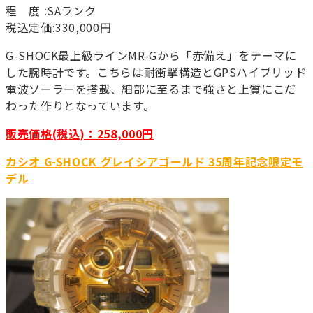
程 度 :SAランク
税込定価:330,000円
G-SHOCK最上級ラインMR-Gから「赤備え」をテーマに
した腕時計です。こちらは耐衝撃構造とGPSハイブリッド
電波ソーラーを搭載、細部に至るまで強さと上質にこだ
わった作りとなっています。
販売価格(税込)：258,000円
カシオ G-SHOCK グレイシアゴールド 35周年記念限定モ
デル