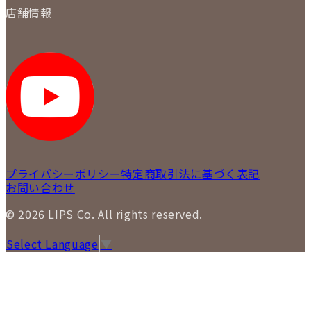
会社概要
質について
店舗情報
各事業部の紹介
返品について
メディア掲載情報
LIPS 銀座店
採用情報
LIPS 新宿店
STAFF BLOG
LIPS 札幌パルコ店
SNS
LIPS 札幌白石店
LIPS 通信販売事業部
プライバシーポリシー
特定商取引法に基づく表記
お問い合わせ
© 2026 LIPS Co. All rights reserved.
Select Language
▼