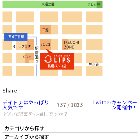
Share
デイトナはやっぱり
Twitterキャンペー
757 / 1835
人気です
ン開催中！
カテゴリから探す
オーナーズボイス
LIPS本店
LIPS札幌パルコ店
アーカイブから探す