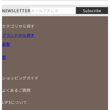
LIPS通販部門
LIPS 銀座店
月
火
水
木
金
土
日
8
NEWSLETTER
Subscribe
1
2
3
4
5
6
7
8
9
カテゴリから探す
10
11
12
13
14
15
16
2026
17
18
19
20
21
22
23
NEW ITEM
ブランドから探す
PRICE DOWN
24
25
26
27
28
29
30
買取
時計
31
バッグ
宅配買取
小物
質
店頭買取
ジュエリー
出張買取
特集
定額買取
委託販売
LINE査定
ショッピングガイド
メール査定
ご注文の手順
買取実績
よくあるご質問
商品について
配送・返品について
初めての方
お支払いについて
LIPSについて
商品について
保証について
買取について