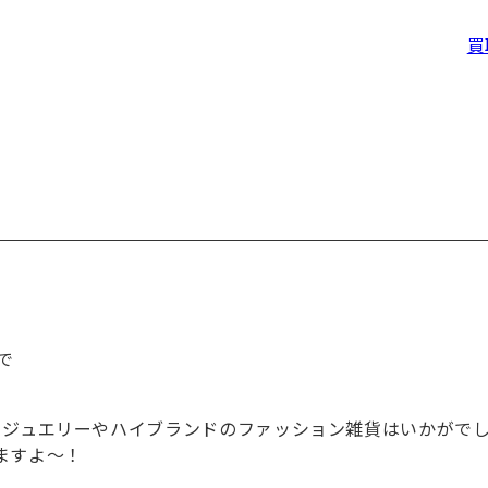
買
で
てジュエリーやハイブランドのファッション雑貨はいかがで
ますよ～！