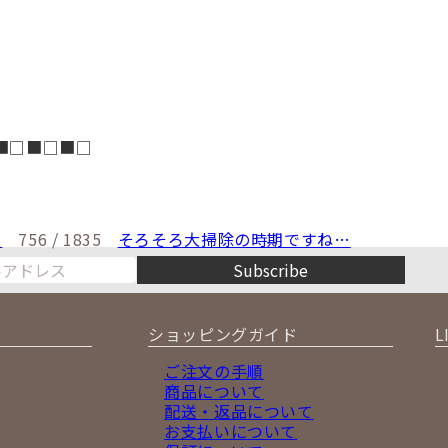
■□■□■□
！
756 / 1835
そろそろ大掃除の時期ですね…
Subscribe
ショッピングガイド
L
ご注文の手順
商品について
配送・返品について
お支払いについて