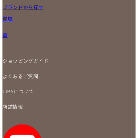
17
18
19
20
21
22
23
NEW ITEM
ブランドから探す
PRICE DOWN
24
25
26
27
28
29
30
買取
時計
31
バッグ
宅配買取
小物
質
店頭買取
ジュエリー
出張買取
特集
定額買取
委託販売
LINE査定
ショッピングガイド
メール査定
ご注文の手順
買取実績
よくあるご質問
商品について
配送・返品について
初めての方
お支払いについて
LIPSについて
商品について
保証について
買取について
会社概要
質について
店舗情報
各事業部の紹介
返品について
メディア掲載情報
LIPS 銀座店
採用情報
LIPS 新宿店
STAFF BLOG
LIPS 札幌パルコ店
SNS
LIPS 札幌白石店