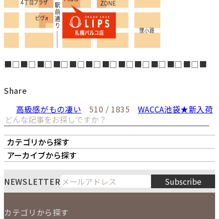
■□■□■□■□■□■□■□■□■□■□■□■□■
Share
高級感がもの凄い
510 / 1835
WACCA池袋★新入荷
カテゴリから探す
オーナーズボイス
LIPS本店
LIPS札幌パルコ店
アーカイブから探す
LIPS通販部門
LIPS 銀座店
月
火
水
木
金
土
日
8
NEWSLETTER
Subscribe
1
2
3
4
5
6
7
8
9
カテゴリから探す
10
11
12
13
14
15
16
2026