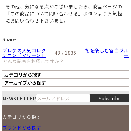
その他、気になる点がございましたら、商品ページの
「この商品について問い合わせる」ボタンよりお気軽
にお問い合わせ下さいませ。
Share
ブレゲの人気コレク
冬を楽しむ雪白ブル
43 / 1835
ション「マリーン」
ー
カテゴリから探す
オーナーズボイス
LIPS本店
LIPS札幌パルコ店
アーカイブから探す
LIPS通販部門
LIPS 銀座店
月
火
水
木
金
土
日
8
NEWSLETTER
Subscribe
1
2
3
4
5
6
7
8
9
カテゴリから探す
10
11
12
13
14
15
16
2026
17
18
19
20
21
22
23
NEW ITEM
ブランドから探す