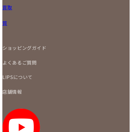
PRICE DOWN
24
25
26
27
28
29
30
買取
時計
31
バッグ
宅配買取
小物
質
店頭買取
ジュエリー
出張買取
特集
定額買取
委託販売
LINE査定
ショッピングガイド
メール査定
ご注文の手順
買取実績
よくあるご質問
商品について
配送・返品について
初めての方
お支払いについて
LIPSについて
商品について
保証について
買取について
会社概要
質について
店舗情報
各事業部の紹介
返品について
メディア掲載情報
LIPS 銀座店
採用情報
LIPS 新宿店
STAFF BLOG
LIPS 札幌パルコ店
SNS
LIPS 札幌白石店
LIPS 通信販売事業部