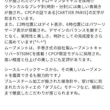
りが施されたホワイトローマンダイヤルを採用☆
クラシカルなブレゲ針(時針・分針)には美しい青焼き
が施され、CPCPの証である[CARTIER PARIS]の文字が
刻まれています。
また、12時位置にはデイト表示、6時位置にはパワーリ
ザーブ表示が搭載され、デザインのバランスを崩すこ
となく、実用性と美しさ、時計としての完成度をさら
に高めています(*^-^*)
ムーブメントは、手巻き式の自社製ムーブメントキャ
リバー9750MCを搭載！CPCP限定モデルに採用され、
高い精度と仕上げの美しさにも定評があります。
シースルーバックケースから、その美しいムーブメン
トを鑑賞できるも魅力的です♪
ブルースチール加工が施された緩急針や、受け板に刻
まれたカルティエの「ダブルC」モチーフなど、細部に
まで徹底したこだわりが感じられますね。