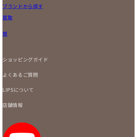
17
18
19
20
21
22
23
NEW ITEM
ブランドから探す
PRICE DOWN
24
25
26
27
28
29
30
買取
時計
31
バッグ
宅配買取
小物
質
店頭買取
ジュエリー
出張買取
特集
定額買取
委託販売
LINE査定
ショッピングガイド
メール査定
ご注文の手順
買取実績
よくあるご質問
商品について
配送・返品について
初めての方
お支払いについて
LIPSについて
商品について
保証について
買取について
会社概要
質について
店舗情報
各事業部の紹介
返品について
メディア掲載情報
LIPS 銀座店
採用情報
LIPS 新宿店
STAFF BLOG
LIPS 札幌パルコ店
SNS
LIPS 札幌白石店