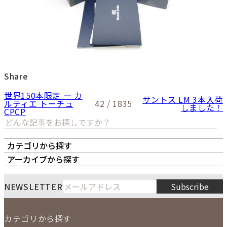
Share
世界150本限定 ― カ
サントス LM 3本入荷
ルティエ トーチュ
42 / 1835
しました！
CPCP
カテゴリから探す
オーナーズボイス
LIPS本店
LIPS札幌パルコ店
アーカイブから探す
LIPS通販部門
LIPS 銀座店
月
火
水
木
金
土
日
8
NEWSLETTER
Subscribe
1
2
3
4
5
6
7
8
9
カテゴリから探す
10
11
12
13
14
15
16
2026