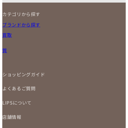
17
18
19
20
21
22
23
カテゴリから探す
24
25
26
27
28
29
30
31
NEW ITEM
ブランドから探す
PRICE DOWN
買取
時計
バッグ
宅配買取
小物
質
店頭買取
ジュエリー
出張買取
特集
定額買取
委託販売
LINE査定
ショッピングガイド
メール査定
ご注文の手順
買取実績
よくあるご質問
商品について
配送・返品について
初めての方
お支払いについて
LIPSについて
商品について
保証について
買取について
会社概要
質について
店舗情報
各事業部の紹介
返品について
メディア掲載情報
LIPS 銀座店