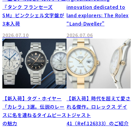
『タンク フランセーズ
innovation dedicated to
SM』ピンクシェル文字盤が
land explorers: The Rolex
3本入荷
“Land-Dweller”
2026.07.10
2026.07.06
【新入荷】タグ・ホイヤー
【新入荷】時代を超えて愛さ
「カレラ」3選。伝説のレー
れる傑作。ロレックス デイ
スに名を連ねるタイムピース
トジャスト
の魅力
41（Ref.126333）のご紹介