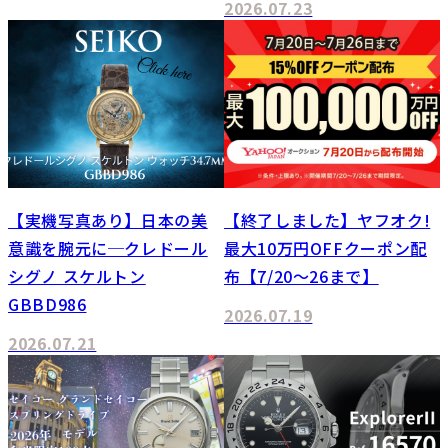
2026.07.23
【実機写真あり】日本の美
【終了しました】ヤフオク!
意識を腕元に─クレドール
最大10万円OFFクーポン配
シグノ スケルトン
布【7/20～26まで】
GBBD986
2026.07.19
2026.07.21