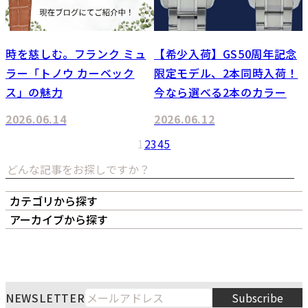
時を慈しむ。フランク ミュ
【希少入荷】GS50周年記念
ラー「トノウ カーベック
限定モデル、2本同時入荷！
ス」の魅力
今なら選べる2本のカラー
2026.06.14
2026.06.12
1
2
3
4
5
カテゴリから探す
オーナーズボイス
LIPS本店
LIPS札幌パルコ店
アーカイブから探す
LIPS通販部門
LIPS 銀座店
月
火
水
木
金
土
日
8
1
2
3
4
5
6
7
8
9
NEWSLETTER
Subscribe
10
11
12
13
14
15
16
2026