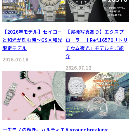
【2026年モデル】セイコー
【実機写真あり】エクスプ
と和光が刻む時～GS×和光
ローラーII Ref.16570「トリ
限定モデル
チウム夜光」モデルをご紹
介
2026.07.16
2026.07.12
一生モノの輝き。カルティエ
A groundbreaking