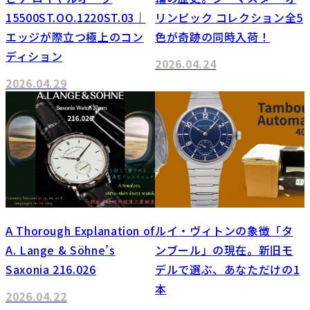
15500ST.OO.1220ST.03｜
リンピック コレクション全5
エッジが際立つ極上のコン
色が奇跡の同時入荷！
ディション
2026.04.24
2026.04.29
A Thorough Explanation of
ルイ・ヴィトンの象徴「タ
A. Lange & Söhne’s
ンブール」の現在。新旧モ
Saxonia 216.026
デルで選ぶ、あなただけの1
本
2026.04.22