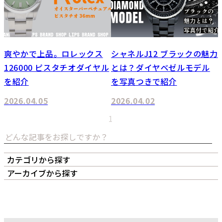
爽やかで上品。ロレックス
シャネルJ12 ブラックの魅力
126000 ピスタチオダイヤル
とは？ダイヤベゼルモデル
を紹介
を写真つきで紹介
2026.04.05
2026.04.02
1
カテゴリから探す
オーナーズボイス
LIPS本店
LIPS札幌パルコ店
アーカイブから探す
LIPS通販部門
LIPS 銀座店
月
火
水
木
金
土
日
4
1
2
3
4
5
6
7
8
9
10
11
12