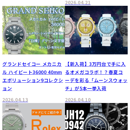
2026.04.21
グランドセイコー メカニカ
【新入荷】3万円台で手に入
ル ハイビート36000 40mm
るオメガコラボ！？春夏コ
エボリューション9コレクシ
ーデを彩る「ムーンスウォッ
ョン
チ」が5本一挙入荷
2026.04.13
2026.04.10