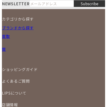
NEWSLETTER
Subscribe
13
14
15
16
17
18
19
2026
20
21
22
23
24
25
26
カテゴリから探す
27
28
29
30
NEW ITEM
ブランドから探す
PRICE DOWN
買取
時計
バッグ
宅配買取
小物
質
店頭買取
ジュエリー
出張買取
特集
定額買取
委託販売
LINE査定
ショッピングガイド
メール査定
ご注文の手順
買取実績
よくあるご質問
商品について
配送・返品について
初めての方
お支払いについて
LIPSについて
商品について
保証について
買取について
会社概要
質について
店舗情報
各事業部の紹介