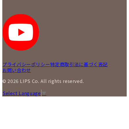
返品について
メディア掲載情報
LIPS 銀座店
採用情報
LIPS 新宿店
STAFF BLOG
LIPS 札幌パルコ店
SNS
LIPS 札幌白石店
LIPS 通信販売事業部
プライバシーポリシー
特定商取引法に基づく表記
お問い合わせ
© 2026 LIPS Co. All rights reserved.
Select Language
▼