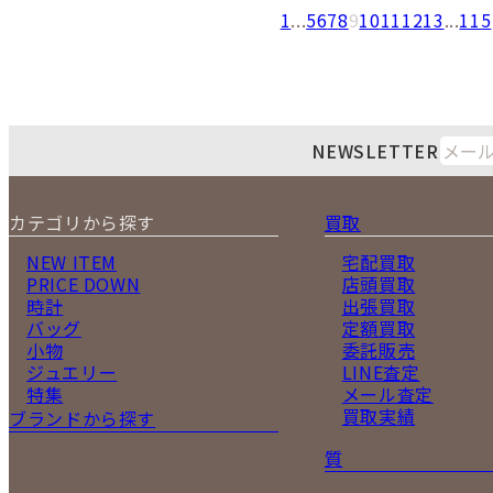
1
...
5
6
7
8
9
10
11
12
13
...
115
NEWSLETTER
カテゴリから探す
買取
NEW ITEM
宅配買取
PRICE DOWN
店頭買取
時計
出張買取
バッグ
定額買取
小物
委託販売
ジュエリー
LINE査定
特集
メール査定
買取実績
ブランドから探す
質