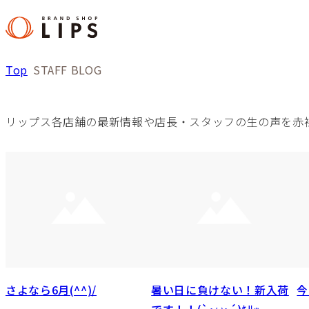
Top
STAFF BLOG
リップス各店舗の最新情報や店長・スタッフの生の声を赤
さよなら6月(^^)/
暑い日に負けない！新入荷
今
です！！(`･ω･´)ｷﾘｯ