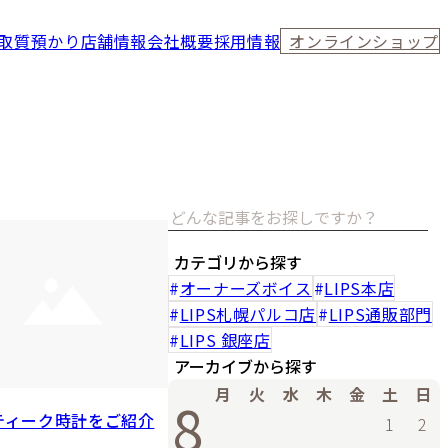
取
質預かり
店舗情報
会社概要
採用情報
オンラインショップ
カテゴリから探す
オーナーズボイス
LIPS本店
LIPS札幌パルコ店
LIPS通販部門
LIPS 銀座店
アーカイブから探す
月
火
水
木
金
土
日
8
ティーク時計をご紹介
1
2