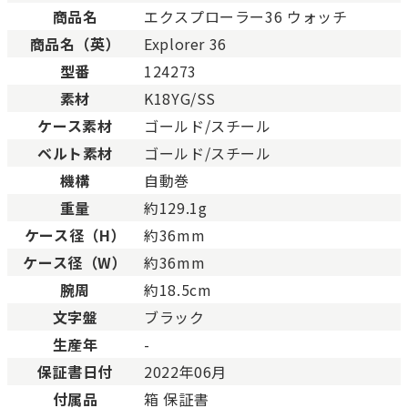
未使用
展示品などの未使用品。
商品名
エクスプローラー36 ウォッチ
SAランク
未使用同様品。数回使用し
商品名（英）
Explorer 36
Aランク
僅かな傷、汚れはあります
型番
124273
ABランク
少々使用感はありますが、
素材
K18YG/SS
Bランク
一般的な使用感があり、傷
BCランク
とても使用感のある商品。
ケース素材
ゴールド/スチール
Cランク
色濃く使用感があり、傷や
ベルト素材
ゴールド/スチール
機構
自動巻
重量
約129.1g
ケース径（H）
約36mm
ケース径（W）
約36mm
腕周
約18.5cm
文字盤
ブラック
生産年
-
保証書日付
2022年06月
付属品
箱 保証書