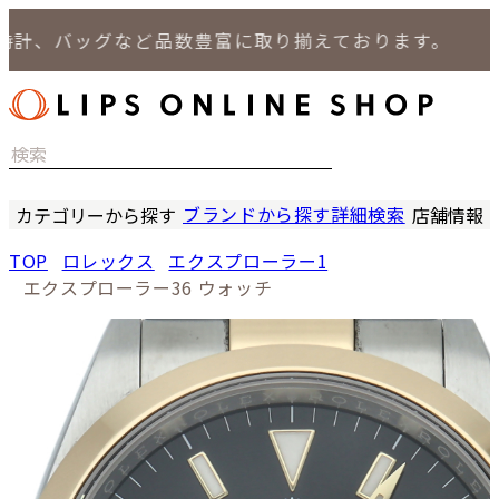
、バッグなど品数豊富に取り揃えております。
ブランドから探す
詳細検索
カテゴリーから探す
店舗情報
時計
LIPS
TOP
ロレックス
エクスプローラー1
バッグ
LIPS
エクスプローラー36 ウォッチ
小物
LIPS 
ジュエリー
LIPS 
セール商品
LIPS 通
特集