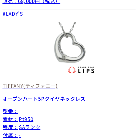
販売：
68,000
円（税込）
LADY'S
TIFFANY
(ティファニー)
オープンハート5Pダイヤネックレス
型番：
素材：
Pt950
程度：
SAランク
付属：
-