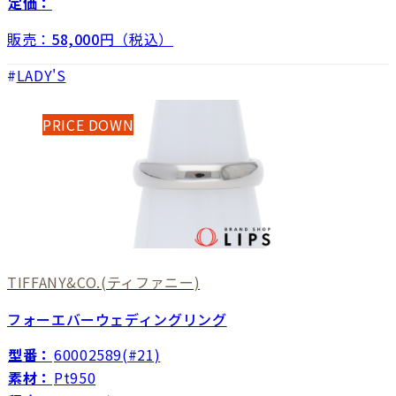
定価：
販売：
58,000
円（税込）
LADY'S
PRICE DOWN
TIFFANY&CO.
(ティファニー)
フォーエバーウェディングリング
型番：
60002589(#21)
素材：
Pt950