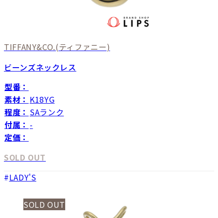
TIFFANY&CO.
(ティファニー)
ビーンズネックレス
型番：
素材：
K18YG
程度：
SAランク
付属：
-
定価：
SOLD OUT
LADY'S
SOLD OUT