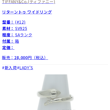
TIFFANY&Co.
(ティファニー)
リターントゥ ワイドリング
型番：
(#12)
素材：
SV925
程度：
SAランク
付属：
箱
定価：
販売：
28,000
円（税込）
新入荷
LADY'S