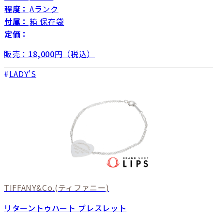
程度：
Aランク
付属：
箱 保存袋
定価：
販売：
18,000
円（税込）
LADY'S
TIFFANY&Co.
(ティファニー)
リターントゥハート ブレスレット