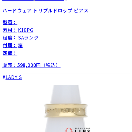
ハードウェア トリプルドロップ ピアス
型番：
素材：
K18PG
程度：
SAランク
付属：
箱
定価：
販売：
598,000
円（税込）
LADY'S