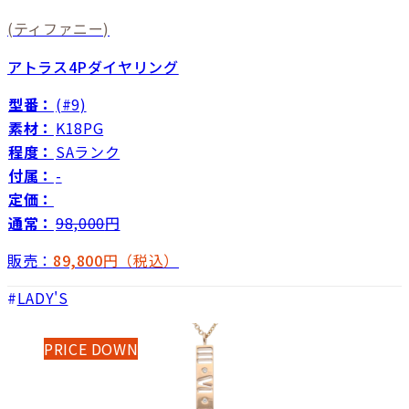
(ティファニー)
アトラス4Pダイヤリング
型番：
(#9)
素材：
K18PG
程度：
SAランク
付属：
-
定価：
通常：
98,000
円
販売：
89,800
円（税込）
LADY'S
PRICE DOWN