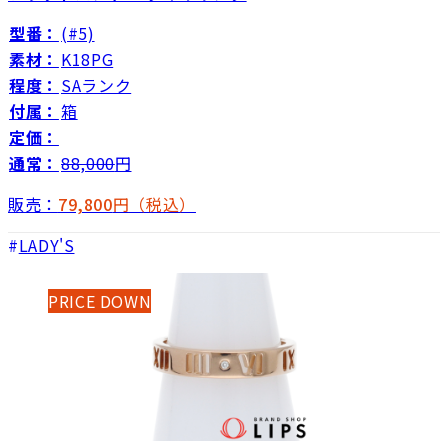
型番：
(#5)
素材：
K18PG
程度：
SAランク
付属：
箱
定価：
通常：
88,000
円
販売：
79,800
円（税込）
LADY'S
PRICE DOWN