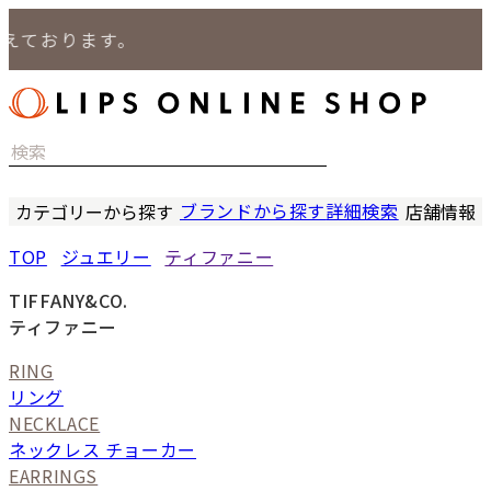
ております。
ブランドから探す
詳細検索
カテゴリーから探す
店舗情報
時計
LIPS
TOP
ジュエリー
ティファニー
バッグ
LIPS
小物
LIPS 
TIFFANY&CO.
ジュエリー
LIPS 
ティファニー
セール商品
LIPS 通
RING
特集
リング
NECKLACE
ネックレス チョーカー
EARRINGS