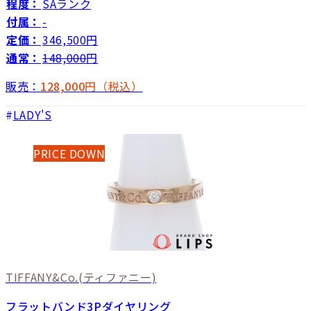
程度：
SAランク
付属：
-
定価：
346,500円
通常：
148,000
円
販売：
128,000
円（税込）
LADY'S
PRICE DOWN
TIFFANY&Co.
(ティファニー)
フラットバンド3Pダイヤリング