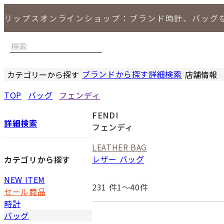
リップスオンラインショップ：ブランド時計、バッグ
ブランドから探す
詳細検索
カテゴリーから探す
店舗情報
時計
バッグ
小物
ジュエリー
セール商品
特集
LIPS 銀座
TOP
バッグ
フェンディ
FENDI
詳細検索
フェンディ
LEATHER BAG
レザー バッグ
カテゴリから探す
NEW ITEM
231
件1〜40件
セール商品
時計
バッグ