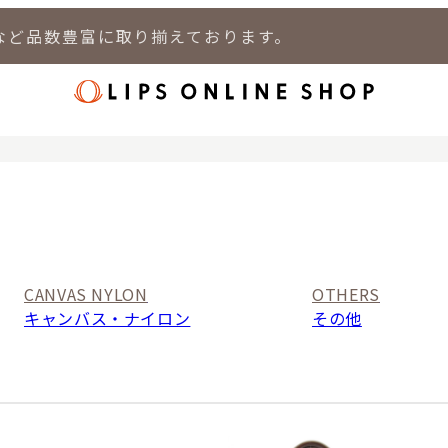
など品数豊富に取り揃えております。
店
LIPS 新宿店
LIPS 札幌パルコ店
LIPS 札幌白石店
LIPS 通
CANVAS NYLON
OTHERS
キャンバス・ナイロン
その他