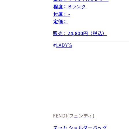
程度：
Bランク
付属：
-
定価：
販売：
24,800
円（税込）
LADY'S
FENDI
(フェンディ)
ズッカ ショルダーバッグ