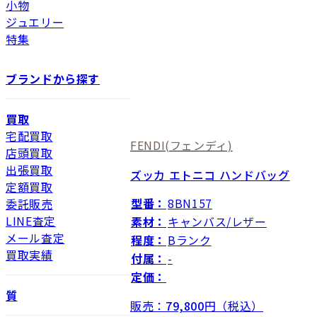
小物
ジュエリー
特集
ブランドから探す
買取
宅配買取
FENDI
(フェンディ)
店頭買取
出張買取
ズッカ エトニコ ハンドバッグ
定額買取
型番：
8BN157
委託販売
LINE査定
素材：
キャンバス/レザー
メール査定
程度：
Bランク
買取実績
付属：
-
定価：
質
販売：
79,800
円（税込）