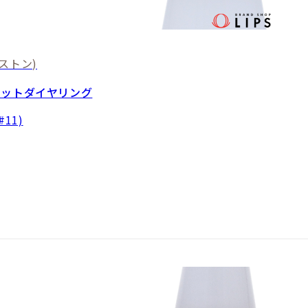
ストン)
カットダイヤリング
#11)