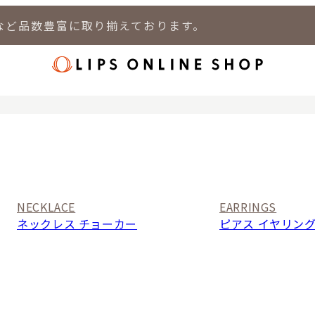
など品数豊富に取り揃えております。
店
LIPS 新宿店
LIPS 札幌パルコ店
LIPS 札幌白石店
LIPS 通
NECKLACE
EARRINGS
ネックレス チョーカー
ピアス イヤリン