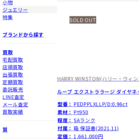
小物
ジュエリー
特集
SOLD OUT
ブランドから探す
買取
宅配買取
店頭買取
出張買取
HARRY WINSTON
(ハリー・ウィン
定額買取
委託販売
ループ エクストララージ ダイヤネ
LINE査定
型番：
PEDPPLXLLP/D:0.96ct
メール査定
買取実績
素材：
Pt950
程度：
SAランク
付属：
箱 保証書(2021.11)
質
定価：
1,661,000円