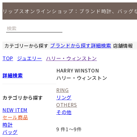
リップスオンラインショップ：ブランド時計、バッグ
ブランドから探す
詳細検索
カテゴリーから探す
店舗情報
時計
バッグ
小物
ジュエリー
セール商品
特集
LIPS 銀座
TOP
ジュエリー
ハリー・ウィンストン
HARRY WINSTON
詳細検索
ハリー・ウィンストン
RING
リング
カテゴリから探す
OTHERS
NEW ITEM
その他
セール商品
時計
9
件1〜9件
バッグ