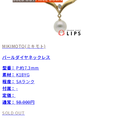
MIKIMOTO
(ミキモト)
パールダイヤネックレス
型番：
P:約7.3mm
素材：
K18YG
程度：
SAランク
付属：
-
定価：
通常：
58,000
円
SOLD OUT