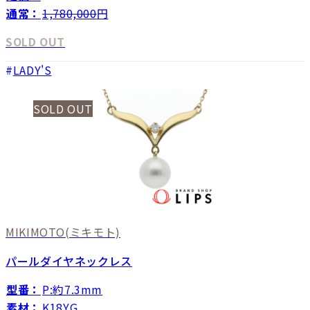
通常：
1,780,000
円
SOLD OUT
LADY'S
SOLD OUT
MIKIMOTO
(ミキモト)
パールダイヤネックレス
型番：
P:約7.3mm
素材：
K18YG