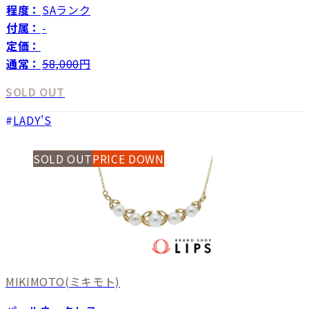
程度：
SAランク
付属：
-
定価：
通常：
58,000
円
SOLD OUT
LADY'S
SOLD OUT
PRICE DOWN
MIKIMOTO
(ミキモト)