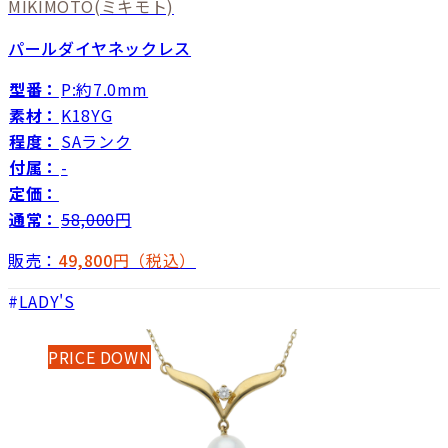
MIKIMOTO
(ミキモト)
パールダイヤネックレス
型番：
P:約7.0mm
素材：
K18YG
程度：
SAランク
付属：
-
定価：
通常：
58,000
円
販売：
49,800
円（税込）
LADY'S
PRICE DOWN