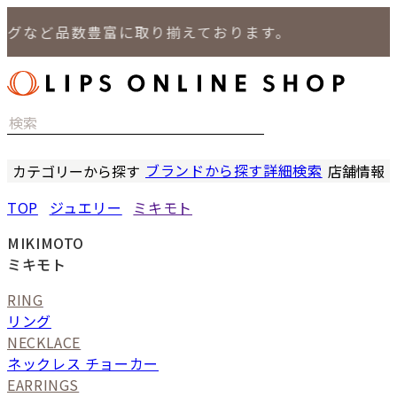
など品数豊富に取り揃えております。
ブランドから探す
詳細検索
カテゴリーから探す
店舗情報
時計
LIPS
TOP
ジュエリー
ミキモト
バッグ
LIPS
小物
LIPS 
MIKIMOTO
ジュエリー
LIPS 
ミキモト
セール商品
LIPS 通
RING
特集
リング
NECKLACE
ネックレス チョーカー
EARRINGS