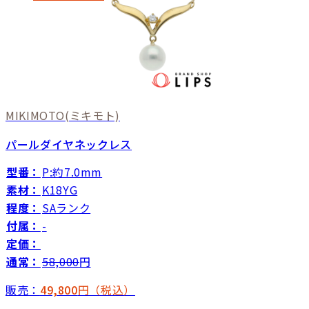
MIKIMOTO
(ミキモト)
パールダイヤネックレス
型番：
P:約7.0mm
素材：
K18YG
程度：
SAランク
付属：
-
定価：
通常：
58,000
円
販売：
49,800
円（税込）