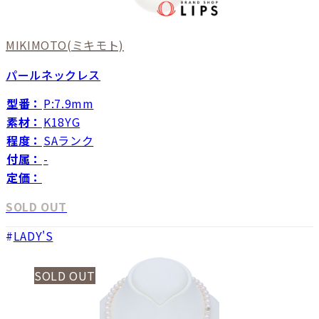
MIKIMOTO
(ミキモト)
パールネックレス
型番：
P:7.9mm
素材：
K18YG
程度：
SAランク
付属：
-
定価：
SOLD OUT
LADY'S
SOLD OUT