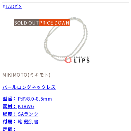
LADY'S
SOLD OUT
PRICE DOWN
MIKIMOTO
(ミキモト)
パールロングネックレス
型番：
P:約8.0-8.5mm
素材：
K18WG
程度：
SAランク
付属：
箱 鑑別書
定価：