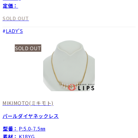
定価：
SOLD OUT
LADY'S
SOLD OUT
MIKIMOTO
(ミキモト)
パールダイヤネックレス
型番：
P:5.0-7.5㎜
素材：
K18YG