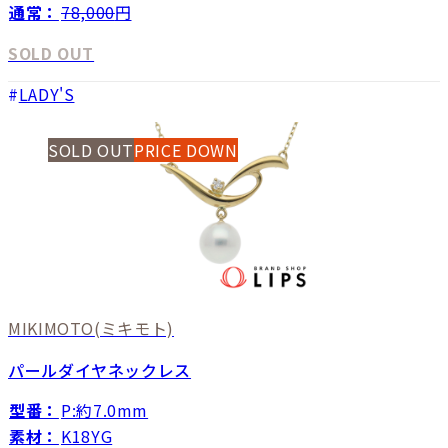
通常：
78,000
円
SOLD OUT
LADY'S
SOLD OUT
PRICE DOWN
MIKIMOTO
(ミキモト)
パールダイヤネックレス
型番：
P:約7.0mm
素材：
K18YG