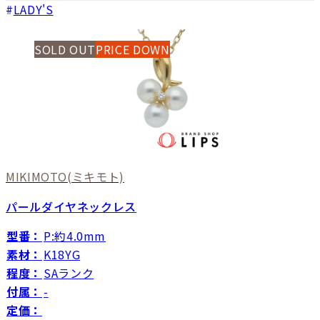
LADY'S
SOLD OUT
PRICE DOWN
MIKIMOTO
(ミキモト)
パールダイヤネックレス
型番：
P:約4.0mm
素材：
K18YG
程度：
SAランク
付属：
-
定価：