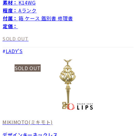
素材：
K14WG
程度：
Aランク
付属：
箱 ケース 鑑別書 修理書
定価：
SOLD OUT
LADY'S
SOLD OUT
MIKIMOTO
(ミキモト)
デザインキーネックレス