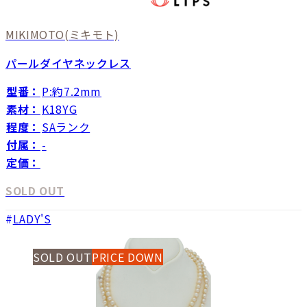
MIKIMOTO
(ミキモト)
パールダイヤネックレス
型番：
P:約7.2mm
素材：
K18YG
程度：
SAランク
付属：
-
定価：
SOLD OUT
LADY'S
SOLD OUT
PRICE DOWN