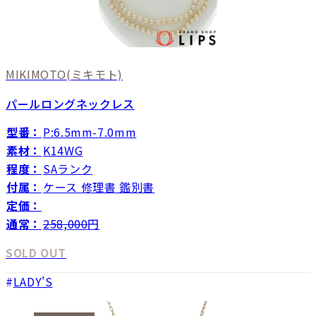
MIKIMOTO
(ミキモト)
パールロングネックレス
型番：
P:6.5mm-7.0mm
素材：
K14WG
程度：
SAランク
付属：
ケース 修理書 鑑別書
定価：
通常：
258,000
円
SOLD OUT
LADY'S