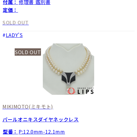
付属：
修理書 鑑別書
定価：
SOLD OUT
LADY'S
SOLD OUT
MIKIMOTO
(ミキモト)
パールオニキスダイヤネックレス
型番：
P:12.0mm-12.1mm