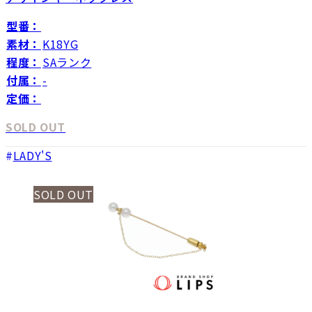
型番：
素材：
K18YG
程度：
SAランク
付属：
-
定価：
SOLD OUT
LADY'S
SOLD OUT