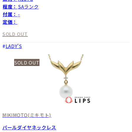
程度：
SAランク
付属：
-
定価：
SOLD OUT
LADY'S
SOLD OUT
MIKIMOTO
(ミキモト)
パールダイヤネックレス