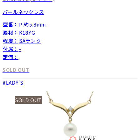
パールネックレス
型番：
P:約5.8mm
素材：
K18YG
程度：
SAランク
付属：
-
定価：
SOLD OUT
LADY'S
SOLD OUT