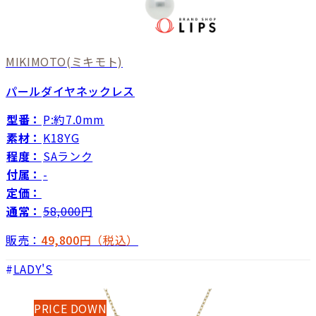
MIKIMOTO
(ミキモト)
パールダイヤネックレス
型番：
P:約7.0mm
素材：
K18YG
程度：
SAランク
付属：
-
定価：
通常：
58,000
円
販売：
49,800
円（税込）
LADY'S
PRICE DOWN