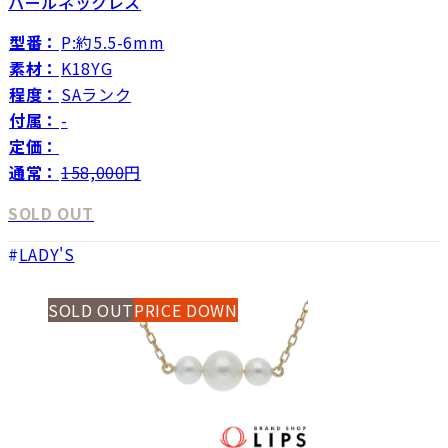
パールネックレス
型番：
P:約5.5-6mm
素材：
K18YG
程度：
SAランク
付属：
-
定価：
通常：
158,000
円
SOLD OUT
LADY'S
SOLD OUT
PRICE DOWN