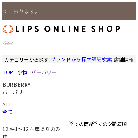
えております。
ブランドから探す
詳細検索
カテゴリーから探す
店舗情報
時計
LIPS
TOP
小物
バーバリー
バッグ
LIPS
小物
LIPS 
BURBERRY
ジュエリー
LIPS 
バーバリー
セール商品
LIPS 通
ALL
特集
全て
12
件1〜12
在庫ありのみ
件