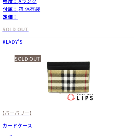
程度：
Aランク
付属：
箱 保存袋
定価：
SOLD OUT
LADY'S
SOLD OUT
(バーバリー)
カードケース