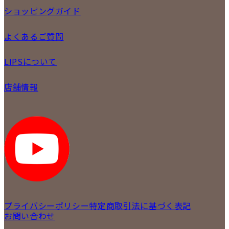
委託販売
ショッピングガイド
LINE査定
メール査定
ご注文の手順
よくあるご質問
買取実績
商品について
配送・返品について
初めての方
お支払いについて
LIPSについて
商品について
保証について
買取について
会社概要
質について
店舗情報
各事業部の紹介
返品について
メディア掲載情報
LIPS 銀座店
採用情報
LIPS 新宿店
STAFFBLOG
LIPS 札幌パルコ店
SNS
LIPS 札幌白石店
LIPS 通信販売事業部
プライバシーポリシー
特定商取引法に基づく表記
お問い合わせ