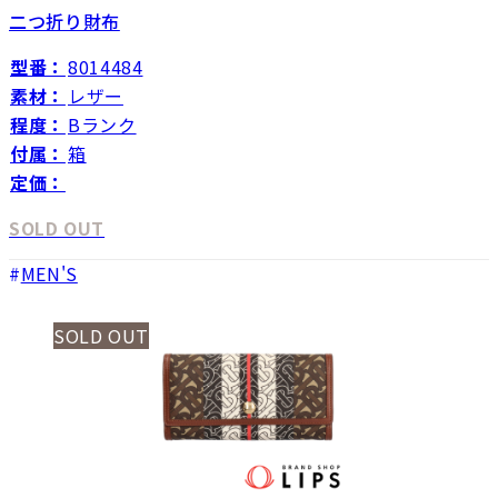
二つ折り財布
型番：
8014484
素材：
レザー
程度：
Bランク
付属：
箱
定価：
SOLD OUT
MEN'S
SOLD OUT