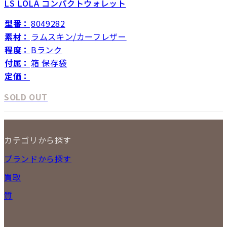
LS LOLA コンパクトウォレット
型番：
8049282
素材：
ラムスキン/カーフレザー
程度：
Bランク
付属：
箱 保存袋
定価：
SOLD OUT
カテゴリから探す
NEW ITEM
ブランドから探す
セール商品
買取
時計
バッグ
宅配買取
質
小物
店頭買取
ジュエリー
出張買取
特集
定額買取