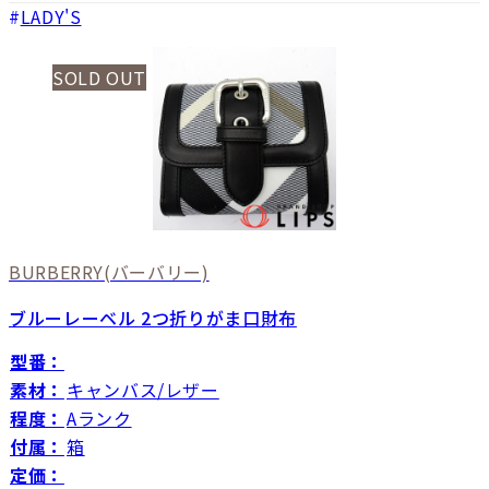
LADY'S
SOLD OUT
BURBERRY
(バーバリー)
ブルーレーベル 2つ折りがま口財布
型番：
素材：
キャンバス/レザー
程度：
Aランク
付属：
箱
定価：