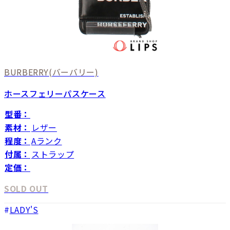
BURBERRY
(バーバリー)
ホースフェリーパスケース
型番：
素材：
レザー
程度：
Aランク
付属：
ストラップ
定価：
SOLD OUT
LADY'S