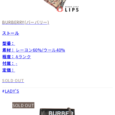
BURBERRY
(バーバリー)
ストール
型番：
素材：
レーヨン60%/ウール40%
程度：
Aランク
付属：
-
定価：
SOLD OUT
LADY'S
SOLD OUT