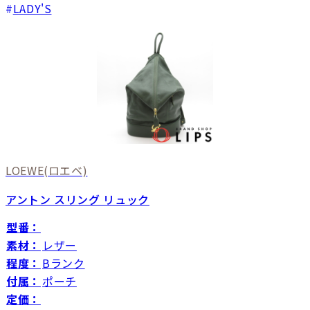
LADY'S
LOEWE
(ロエベ)
アントン スリング リュック
型番：
素材：
レザー
程度：
Bランク
付属：
ポーチ
定価：