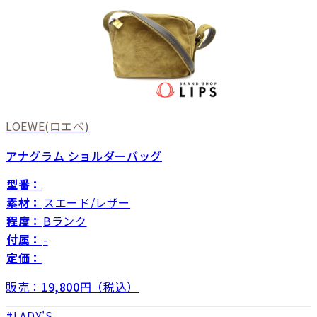
LOEWE
(ロエベ)
アナグラム ショルダーバッグ
型番：
素材：
スエード/レザー
程度：
Bランク
付属：
-
定価：
販売：
19,800
円（税込）
LADY'S