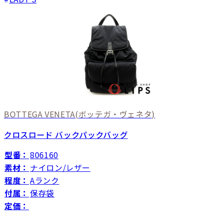
BOTTEGA VENETA
(ボッテガ・ヴェネタ)
クロスロード バックパックバッグ
型番：
806160
素材：
ナイロン/レザー
程度：
Aランク
付属：
保存袋
定価：