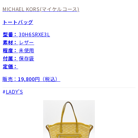
MICHAEL KORS
(マイケルコース)
トートバッグ
型番：
30H6SRXE3L
素材：
レザー
程度：
未使用
付属：
保存袋
定価：
販売：
19,800
円（税込）
LADY'S