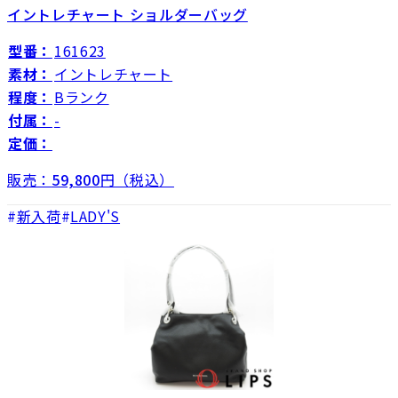
イントレチャート ショルダーバッグ
型番：
161623
素材：
イントレチャート
程度：
Bランク
付属：
-
定価：
販売：
59,800
円（税込）
新入荷
LADY'S