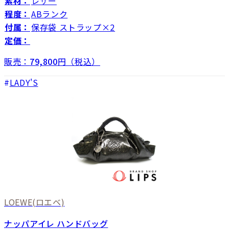
素材：
レザー
程度：
ABランク
付属：
保存袋 ストラップ×2
定価：
販売：
79,800
円（税込）
LADY'S
LOEWE
(ロエベ)
ナッパアイレ ハンドバッグ