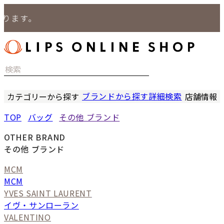
す。
ブランドから探す
詳細検索
カテゴリーから探す
店舗情報
時計
LIPS
TOP
バッグ
その他 ブランド
バッグ
LIPS
小物
LIPS 
OTHER BRAND
ジュエリー
LIPS 
その他 ブランド
セール商品
LIPS 通
MCM
特集
MCM
YVES SAINT LAURENT
イヴ・サンローラン
VALENTINO