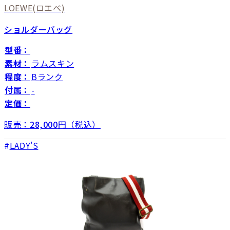
LOEWE
(ロエベ)
ショルダーバッグ
型番：
素材：
ラムスキン
程度：
Bランク
付属：
-
定価：
販売：
28,000
円（税込）
LADY'S