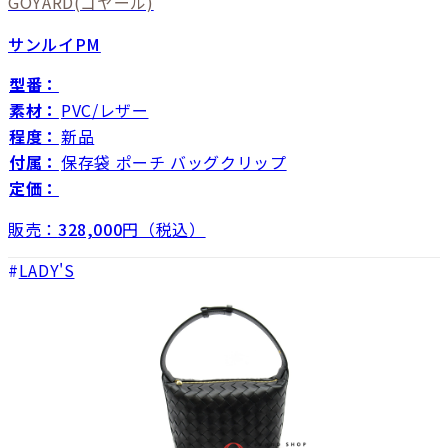
GOYARD
(ゴヤール)
サンルイPM
型番：
素材：
PVC/レザー
程度：
新品
付属：
保存袋 ポーチ バッグクリップ
定価：
販売：
328,000
円（税込）
LADY'S