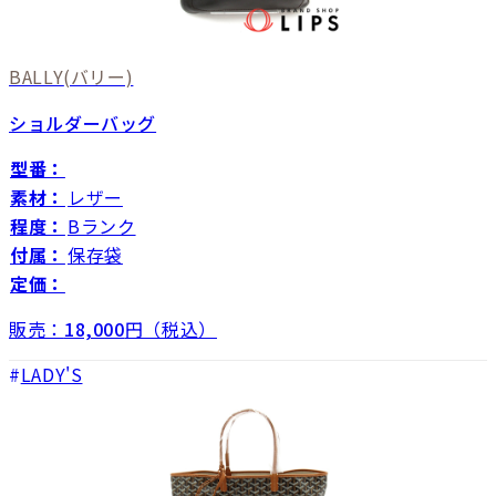
BALLY
(バリー)
ショルダーバッグ
型番：
素材：
レザー
程度：
Bランク
付属：
保存袋
定価：
販売：
18,000
円（税込）
LADY'S