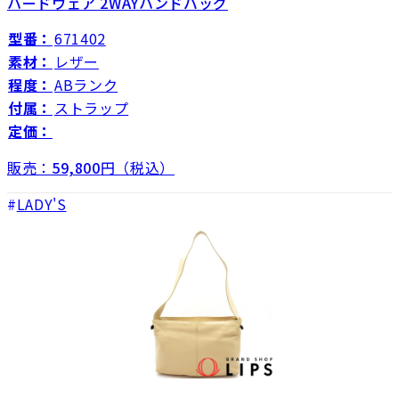
ハードウェア 2WAYハンドバッグ
型番：
671402
素材：
レザー
程度：
ABランク
付属：
ストラップ
定価：
販売：
59,800
円（税込）
LADY'S