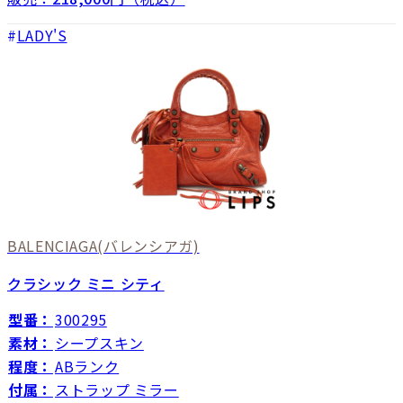
LADY'S
BALENCIAGA
(バレンシアガ)
クラシック ミニ シティ
型番：
300295
素材：
シープスキン
程度：
ABランク
付属：
ストラップ ミラー