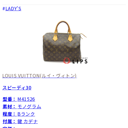
LADY'S
LOUIS VUITTON
(ルイ・ヴィトン)
スピーディ30
型番：
M41526
素材：
モノグラム
程度：
Bランク
付属：
鍵 カデナ