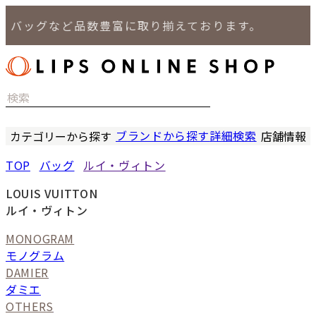
ッグなど品数豊富に取り揃えております。
ブランドから探す
詳細検索
カテゴリーから探す
店舗情報
時計
LIPS
TOP
バッグ
ルイ・ヴィトン
バッグ
LIPS
小物
LIPS 
LOUIS VUITTON
ジュエリー
LIPS 
ルイ・ヴィトン
セール商品
LIPS 通
MONOGRAM
特集
モノグラム
DAMIER
ダミエ
OTHERS