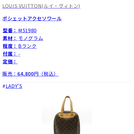
LOUIS VUITTON
(ルイ・ヴィトン)
ポシェットアクセソワール
型番：
M51980
素材：
モノグラム
程度：
Bランク
付属：
-
定価：
販売：
64,800
円（税込）
LADY'S