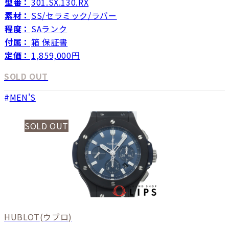
型番：
301.SX.130.RX
素材：
SS/セラミック/ラバー
程度：
SAランク
付属：
箱 保証書
定価：
1,859,000円
SOLD OUT
MEN'S
SOLD OUT
HUBLOT
(ウブロ)