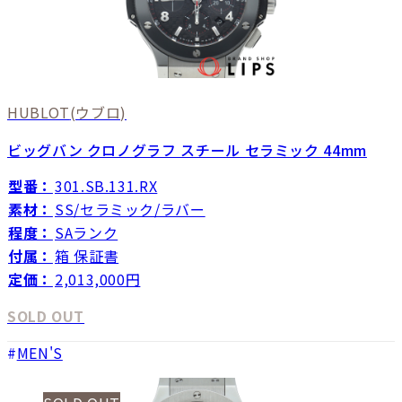
HUBLOT
(ウブロ)
ビッグバン クロノグラフ スチール セラミック 44mm
型番：
301.SB.131.RX
素材：
SS/セラミック/ラバー
程度：
SAランク
付属：
箱 保証書
定価：
2,013,000円
SOLD OUT
MEN'S