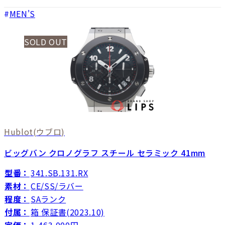
MEN'S
SOLD OUT
Hublot
(ウブロ)
ビッグバン クロノグラフ スチール セラミック 41mm
型番：
341.SB.131.RX
素材：
CE/SS/ラバー
程度：
SAランク
付属：
箱 保証書(2023.10)
定価：
1,463,000円