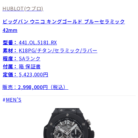
HUBLOT
(ウブロ)
ビッグバン ウニコ キングゴールド ブルーセラミック
42mm
型番：
441.OL.5181.RX
素材：
K18PG/チタン/セラミック/ラバー
程度：
SAランク
付属：
箱 保証書
定価：
5,423,000円
販売：
2,998,000
円（税込）
MEN'S