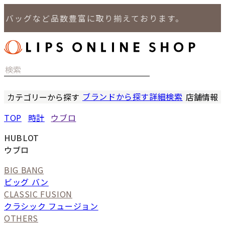
ッグなど品数豊富に取り揃えております。
ブランドから探す
詳細検索
カテゴリーから探す
店舗情報
時計
LIPS
TOP
時計
ウブロ
バッグ
LIPS
小物
LIPS 
HUBLOT
ジュエリー
LIPS 
ウブロ
セール商品
LIPS 通
BIG BANG
特集
ビッグ バン
CLASSIC FUSION
クラシック フュージョン
OTHERS