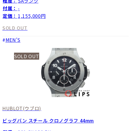
程度：
SAランク
付属：
-
定価：
1,155,000円
SOLD OUT
MEN'S
SOLD OUT
HUBLOT
(ウブロ)
ビッグバン スチール クロノグラフ 44mm