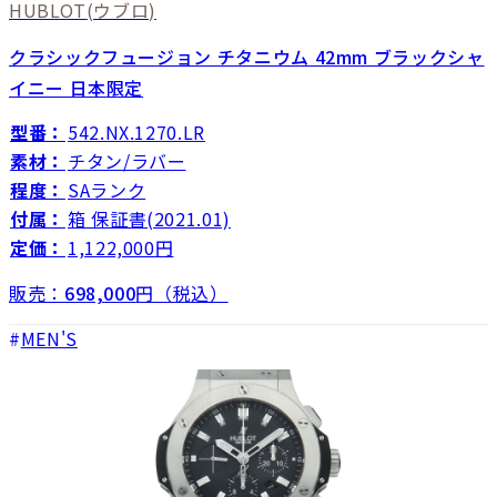
HUBLOT
(ウブロ)
クラシックフュージョン チタニウム 42mm ブラックシャ
イニー 日本限定
型番：
542.NX.1270.LR
素材：
チタン/ラバー
程度：
SAランク
付属：
箱 保証書(2021.01)
定価：
1,122,000円
販売：
698,000
円（税込）
MEN'S