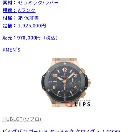
素材：
セラミック/ラバー
程度：
Aランク
付属：
箱 保証書
定価：
1,925,000円
販売：
978,000
円（税込）
MEN'S
HUBLOT
(ウブロ)
ビッグバン ゴールド セラミック クロノグラフ 44mm