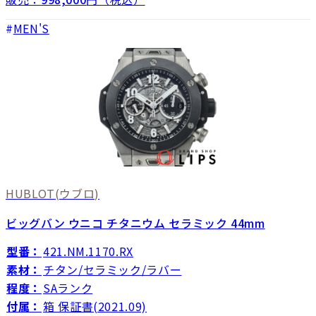
MEN'S
HUBLOT
(ウブロ)
ビッグバン ウニコ チタニウム セラミック 44mm
型番：
421.NM.1170.RX
素材：
チタン/セラミック/ラバー
程度：
SAランク
付属：
箱 保証書(2021.09)