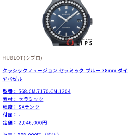
HUBLOT
(ウブロ)
クラシックフュージョン セラミック ブルー 38mm ダイ
ヤベゼル
型番：
568.CM.7170.CM.1204
素材：
セラミック
程度：
SAランク
付属：
-
定価：
2,046,000円
販売：
998,000
円（税込）