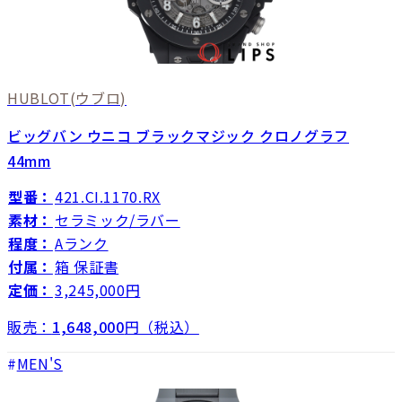
HUBLOT
(ウブロ)
ビッグバン ウニコ ブラックマジック クロノグラフ
44mm
型番：
421.CI.1170.RX
素材：
セラミック/ラバー
程度：
Aランク
付属：
箱 保証書
定価：
3,245,000円
販売：
1,648,000
円（税込）
MEN'S