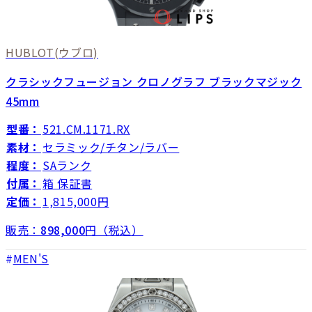
HUBLOT
(ウブロ)
クラシックフュージョン クロノグラフ ブラックマジック
45mm
型番：
521.CM.1171.RX
素材：
セラミック/チタン/ラバー
程度：
SAランク
付属：
箱 保証書
定価：
1,815,000円
販売：
898,000
円（税込）
MEN'S