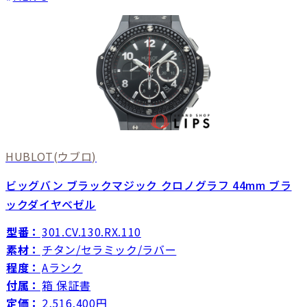
HUBLOT
(ウブロ)
ビッグバン ブラックマジック クロノグラフ 44mm ブラ
ックダイヤベゼル
型番：
301.CV.130.RX.110
素材：
チタン/セラミック/ラバー
程度：
Aランク
付属：
箱 保証書
定価：
2,516,400円