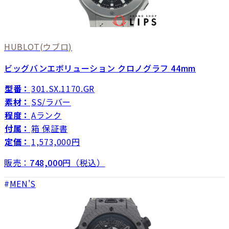
HUBLOT
(ウブロ)
ビッグバンエボリューション クロノグラフ 44mm
型番：
301.SX.1170.GR
素材：
SS/ラバー
程度：
Aランク
付属：
箱 保証書
定価：
1,573,000円
販売：
748,000
円（税込）
MEN'S