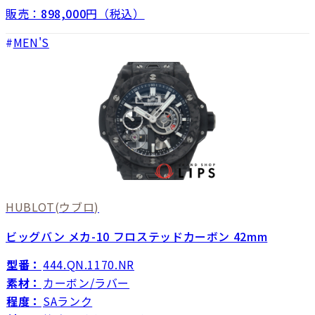
販売：
898,000
円（税込）
MEN'S
HUBLOT
(ウブロ)
ビッグバン メカ-10 フロステッドカーボン 42mm
型番：
444.QN.1170.NR
素材：
カーボン/ラバー
程度：
SAランク