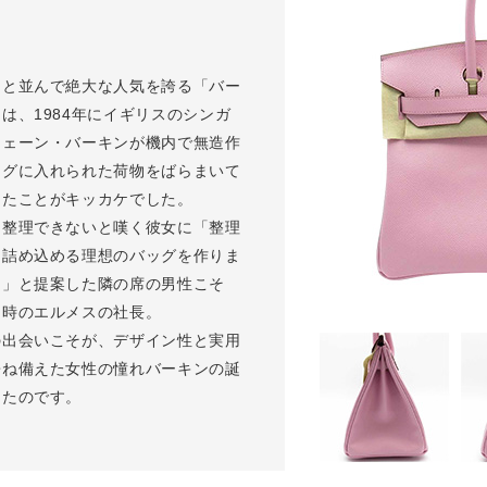
ーと並んで絶大な人気を誇る「バー
は、1984年にイギリスのシンガ
ジェーン・バーキンが機内で無造作
ッグに入れられた荷物をばらまいて
ったことがキッカケでした。
く整理できないと嘆く彼女に「整理
に詰め込める理想のバッグを作りま
う」と提案した隣の席の男性こそ
当時のエルメスの社長。
の出会いこそが、デザイン性と実用
兼ね備えた女性の憧れバーキンの誕
ったのです。