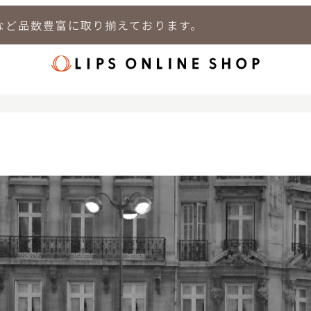
など品数豊富に取り揃えております。
店
LIPS 新宿店
LIPS 札幌パルコ店
LIPS 札幌白石店
LIPS 通