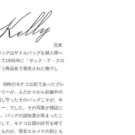
元来
バッグはサドルバッグを婦人用へ
て1935年に「サック・ア・クロ
言う商品名で発売された物でし
年、当時のモナコ公妃であったグレ
ケリーが、人だかりから妊娠中の
隠し守ったそのバッグこそが、今
リー」でした。その写真が雑誌に
れ、バッグの認知度が高まったこ
乗して、モナコ公国の許可を得て
たものが、現在エルメスの顔とも