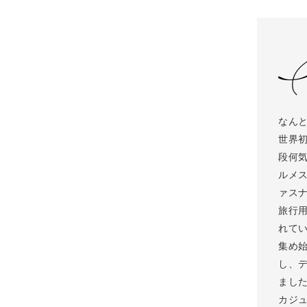
なん
世界
段何
ルメ
ァス
旅行
れて
集め
し、
まし
カジ