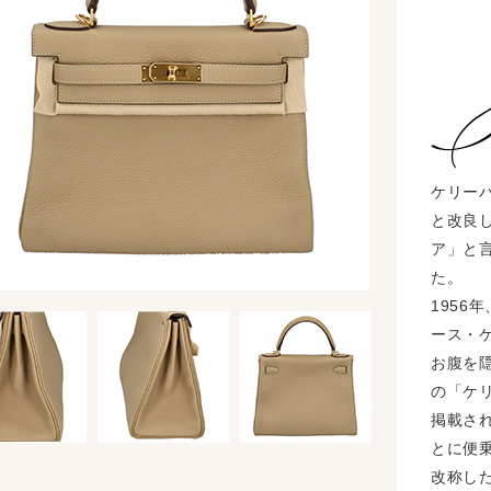
ケリー
と改良し
ア」と
た。
1956
ース・
お腹を
の「ケ
掲載さ
とに便
改称し