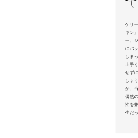
ケリ
キン」
ー、
にバ
しま
上手
せず
しょ
が、
偶然
性を
生だ