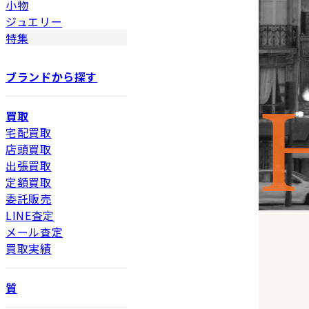
小物
ジュエリー
特集
ブランドから探す
買取
宅配買取
店頭買取
出張買取
定額買取
委託販売
LINE査定
メール査定
買取実績
質