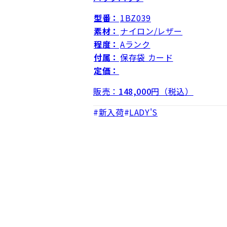
型番：
1BZ039
素材：
ナイロン/レザー
程度：
Aランク
付属：
保存袋 カード
定価：
販売：
148,000
円（税込）
新入荷
LADY'S