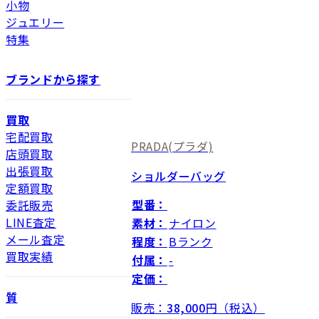
小物
ジュエリー
特集
ブランドから探す
買取
宅配買取
PRADA
(プラダ)
店頭買取
出張買取
ショルダーバッグ
定額買取
型番：
委託販売
LINE査定
素材：
ナイロン
メール査定
程度：
Bランク
買取実績
付属：
-
定価：
質
販売：
38,000
円（税込）