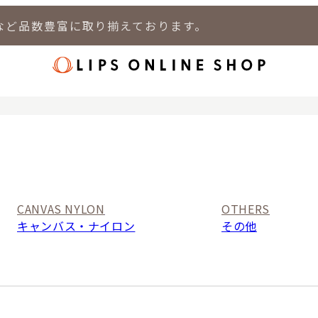
など品数豊富に取り揃えております。
店
LIPS 新宿店
LIPS 札幌パルコ店
LIPS 札幌白石店
LIPS 通
CANVAS NYLON
OTHERS
キャンバス・ナイロン
その他