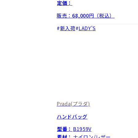
定価：
販売：
68,000
円（税込）
新入荷
LADY'S
Prada
(プラダ)
ハンドバッグ
型番：
B1959V
素材：
ナイロン/レザー