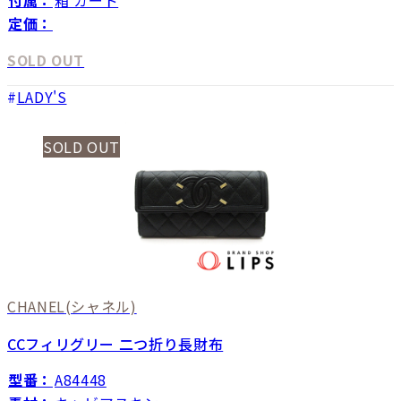
定価：
SOLD OUT
LADY'S
SOLD OUT
CHANEL
(シャネル)
CCフィリグリー 二つ折り長財布
型番：
A84448