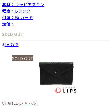
素材：
キャビアスキン
程度：
Bランク
付属：
箱 カード
定価：
SOLD OUT
LADY'S
SOLD OUT
CHANEL
(シャネル)