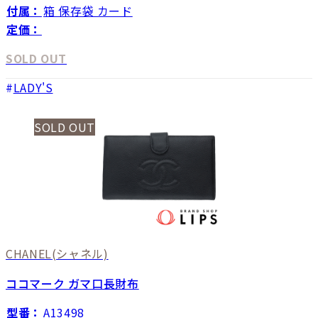
付属：
箱 保存袋 カード
定価：
SOLD OUT
LADY'S
SOLD OUT
CHANEL
(シャネル)
ココマーク ガマ口長財布
型番：
A13498