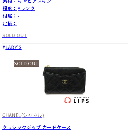
素材：
キャビアスキン
程度：
Aランク
付属：
-
定価：
SOLD OUT
LADY'S
SOLD OUT
CHANEL
(シャネル)
クラシックジップ カードケース