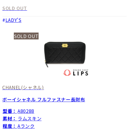
SOLD OUT
LADY'S
SOLD OUT
CHANEL
(シャネル)
ボーイシャネル フルファスナー長財布
型番：
A80288
素材：
ラムスキン
程度：
Aランク