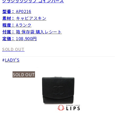
クラシックジップ コインパース
型番：
AP0216
素材：
キャビアスキン
程度：
Aランク
付属：
箱 保存袋 購入レシート
定価：
108,900円
SOLD OUT
LADY'S
SOLD OUT