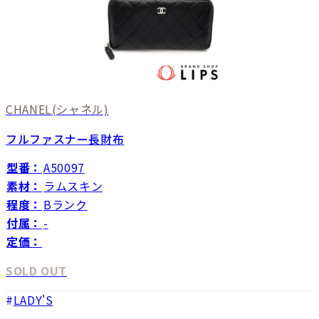
CHANEL
(シャネル)
フルファスナー長財布
型番：
A50097
素材：
ラムスキン
程度：
Bランク
付属：
-
定価：
SOLD OUT
LADY'S