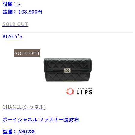
付属：
-
定価：
108,900円
SOLD OUT
LADY'S
SOLD OUT
CHANEL
(シャネル)
ボーイシャネル ファスナー長財布
型番：
A80286