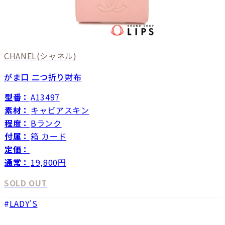
CHANEL
(シャネル)
がま口 二つ折り財布
型番：
A13497
素材：
キャビアスキン
程度：
Bランク
付属：
箱 カード
定価：
通常：
19,800
円
SOLD OUT
LADY'S