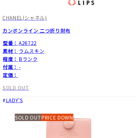
CHANEL
(シャネル)
カンボンライン 二つ折り財布
型番：
A26722
素材：
ラムスキン
程度：
Bランク
付属：
-
定価：
SOLD OUT
LADY'S
SOLD OUT
PRICE DOWN