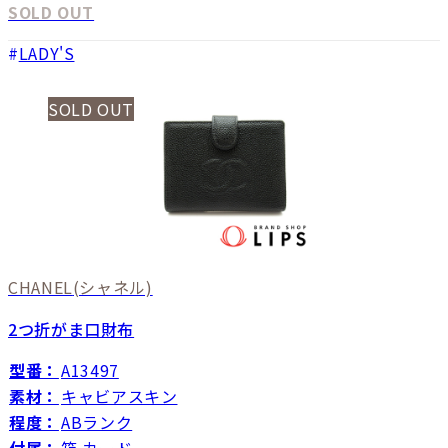
SOLD OUT
LADY'S
SOLD OUT
CHANEL
(シャネル)
2つ折がま口財布
型番：
A13497
素材：
キャビアスキン
程度：
ABランク
付属：
箱 カード