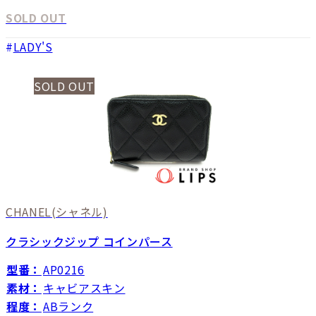
SOLD OUT
LADY'S
SOLD OUT
CHANEL
(シャネル)
クラシックジップ コインパース
型番：
AP0216
素材：
キャビアスキン
程度：
ABランク