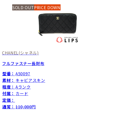
SOLD OUT
PRICE DOWN
CHANEL
(シャネル)
フルファスナー長財布
型番：
A50097
素材：
キャビアスキン
程度：
Aランク
付属：
カード
定価：
通常：
110,000
円