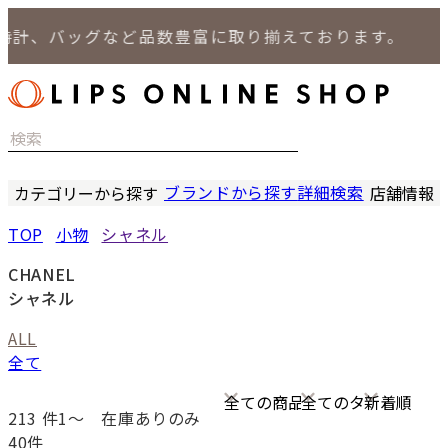
、バッグなど品数豊富に取り揃えております。
ブランドから探す
詳細検索
カテゴリーから探す
店舗情報
時計
LIPS
TOP
小物
シャネル
バッグ
LIPS
小物
LIPS 
CHANEL
ジュエリー
LIPS 
シャネル
セール商品
LIPS 通
ALL
特集
全て
213
件1〜
在庫ありのみ
40件