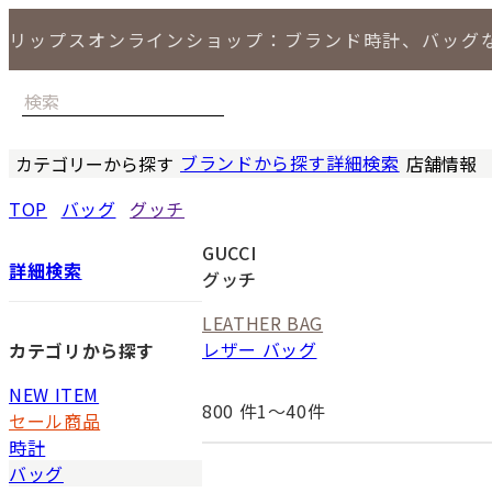
リップスオンラインショップ：ブランド時計、バッグ
ブランドから探す
詳細検索
カテゴリーから探す
店舗情報
時計
バッグ
小物
ジュエリー
セール商品
特集
LIPS 銀座
TOP
バッグ
グッチ
GUCCI
詳細検索
グッチ
LEATHER BAG
レザー バッグ
カテゴリから探す
NEW ITEM
800
件1〜40件
セール商品
時計
バッグ