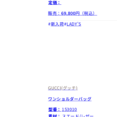
定価：
販売：
69,800
円（税込）
新入荷
LADY'S
GUCCI
(グッチ)
ワンショルダーバッグ
型番：
153010
素材：
スエード/レザー