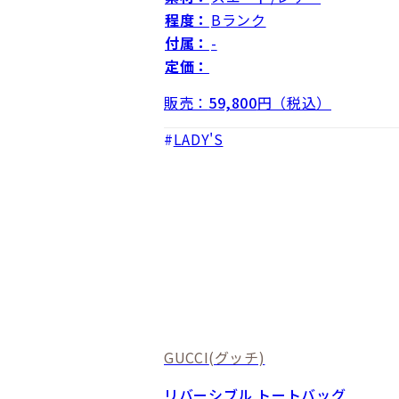
程度：
Bランク
付属：
-
定価：
販売：
59,800
円（税込）
LADY'S
GUCCI
(グッチ)
リバーシブル トートバッグ