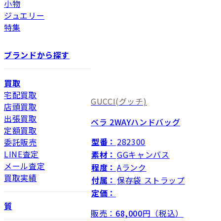
小物
ジュエリー
特集
ブランドから探す
買取
宅配買取
GUCCI
(グッチ)
店頭買取
出張買取
ベラ 2WAYハンドバッグ
定額買取
型番：
282300
委託販売
LINE査定
素材：
GGキャンバス
メール査定
程度：
Aランク
買取実績
付属：
保存袋 ストラップ
定価：
質
販売：
68,000
円（税込）