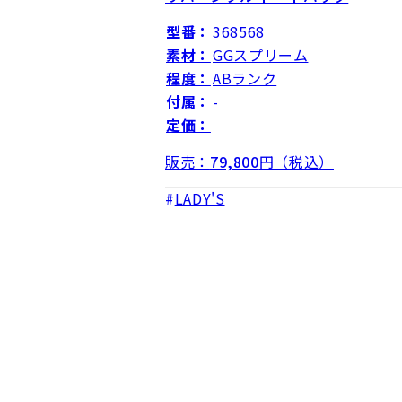
型番：
368568
素材：
GGスプリーム
程度：
ABランク
付属：
-
定価：
販売：
79,800
円（税込）
LADY'S