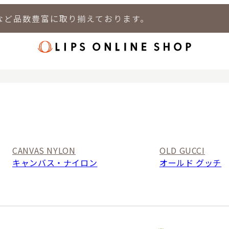
など品数豊富に取り揃えております。
店
LIPS 新宿店
LIPS 札幌パルコ店
LIPS 札幌白石店
LIPS 通
CANVAS NYLON
OLD GUCCI
キャンバス・ナイロン
オールド グッチ