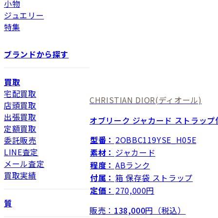
小物
ジュエリー
特集
ブランドから探す
買取
宅配買取
CHRISTIAN DIOR
(ディオール)
店頭買取
出張買取
オブリーク ジャカード ストラップ
定額買取
型番：
2OBBC119YSE_H05E
委託販売
LINE査定
素材：
ジャカード
メール査定
程度：
ABランク
買取実績
付属：
箱 保存袋 ストラップ
定価：
270,000円
質
販売：
138,000
円（税込）