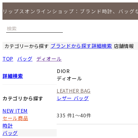
リップスオンラインショップ：ブランド時計、バッグ
ブランドから探す
詳細検索
カテゴリーから探す
店舗情報
時計
バッグ
小物
ジュエリー
セール商品
特集
LIPS 銀座
TOP
バッグ
ディオール
DIOR
詳細検索
ディオール
LEATHER BAG
レザー バッグ
カテゴリから探す
NEW ITEM
335
件1〜40件
セール商品
時計
バッグ