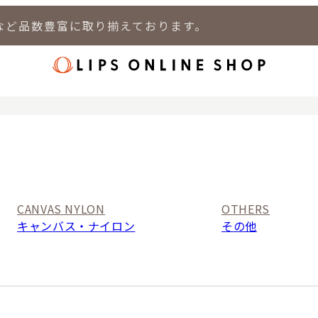
など品数豊富に取り揃えております。
店
LIPS 新宿店
LIPS 札幌パルコ店
LIPS 札幌白石店
LIPS 通
CANVAS NYLON
OTHERS
キャンバス・ナイロン
その他