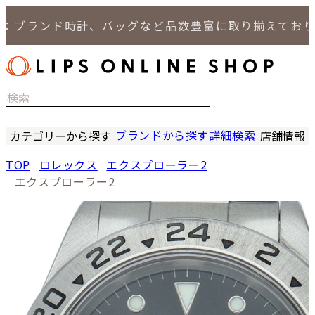
：ブランド時計、バッグなど品数豊富に取り揃えており
ブランドから探す
詳細検索
カテゴリーから探す
店舗情報
時計
LIPS
TOP
ロレックス
エクスプローラー2
バッグ
LIPS
エクスプローラー2
小物
LIPS 
ジュエリー
LIPS 
セール商品
LIPS 通
特集