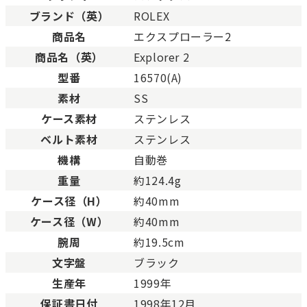
ブランド（英）
ROLEX
新品
新品状態。
商品名
エクスプローラー2
未使用
展示品などの未使用品。
商品名（英）
Explorer 2
未使用同様品。数回使用した程度、もしくは新品
SAランク
態の商品。
型番
16570(A)
Aランク
僅かな傷、汚れはありますが比較的程度の良い商
素材
SS
少々使用感はありますが、キズや汚れが少なめで
ケース素材
ステンレス
ABランク
態の良い商品。
ベルト素材
ステンレス
一般的な使用感があり、傷・汚れがあるが使用に
Bランク
機構
自動巻
い商品。
重量
約124.4g
とても使用感のある商品。傷や汚れなどがあり、
BCランク
合があります。
ケース径（H）
約40mm
色濃く使用感があり、傷や汚れが多く目立つ場合
ケース径（W）
約40mm
Cランク
す。
腕周
約19.5cm
文字盤
ブラック
生産年
1999年
保証書日付
1998年12月