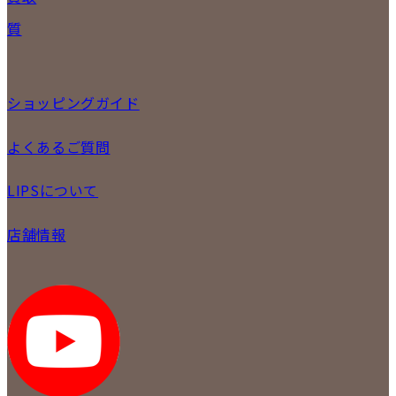
バッグ
宅配買取
質
小物
店頭買取
ジュエリー
出張買取
特集
定額買取
委託販売
ショッピングガイド
LINE査定
メール査定
ご注文の手順
よくあるご質問
買取実績
商品について
配送・返品について
初めての方
お支払いについて
LIPSについて
商品について
保証について
買取について
会社概要
質について
店舗情報
各事業部の紹介
返品について
メディア掲載情報
LIPS 銀座店
採用情報
LIPS 新宿店
STAFFBLOG
LIPS 札幌パルコ店
SNS
LIPS 札幌白石店
LIPS 通信販売事業部