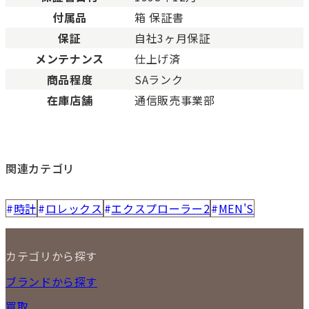
付属品
箱 保証書
保証
自社3ヶ月保証
メンテナンス
仕上げ済
商品程度
SAランク
在庫店舗
通信販売事業部
関連カテゴリ
時計
ロレックス
エクスプローラー2
MEN'S
カテゴリから探す
NEW ITEM
ブランドから探す
セール商品
買取
時計