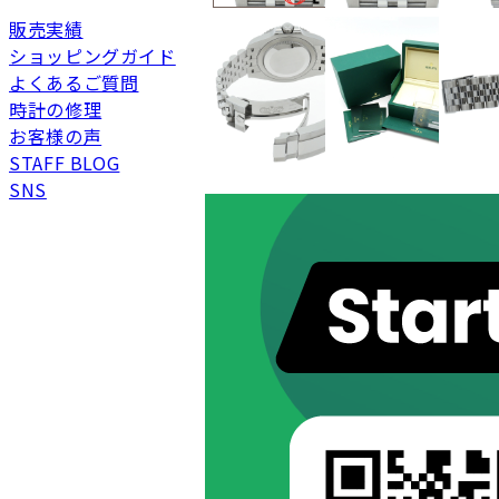
新品
新品状態。
販売実績
未使用
展示品などの未使用品
ショッピングガイド
よくあるご質問
SAランク
未使用同様品。数回使
時計の修理
Aランク
僅かな傷、汚れはあり
お客様の声
ABランク
少々使用感はあります
STAFF BLOG
Bランク
一般的な使用感があり
SNS
BCランク
とても使用感のある商
Cランク
色濃く使用感があり、