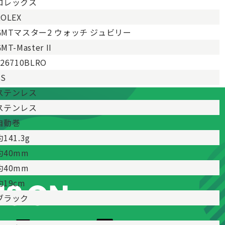
ロレックス
ROLEX
GMTマスター2 ウォッチ ジュビリー
MT-Master II
126710BLRO
SS
ステンレス
ステンレス
自動巻
約141.3g
約40mm
約40mm
約19cm
ブラック