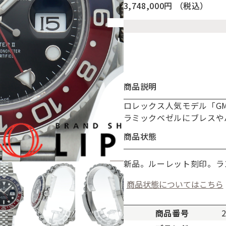
3,748,000円
（税込）
商品説明
ロレックス人気モデル「G
お買い物を続ける
カートへ進む
ラミックベゼルにブレスや
商品状態
新品。ルーレット刻印。ラ
商品状態についてはこちら
商品番号