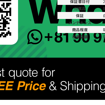
保証書日付
付属品
保証
メンテナンス
-
商品程度
在庫店舗