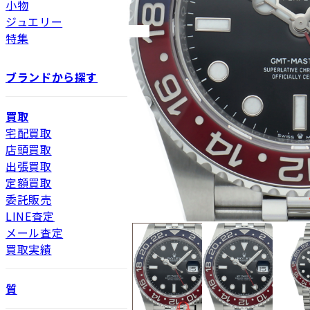
小物
ジュエリー
特集
ブランドから探す
買取
宅配買取
店頭買取
出張買取
定額買取
委託販売
LINE査定
メール査定
買取実績
質