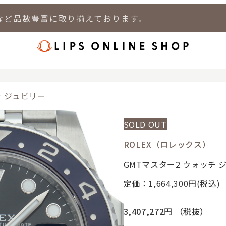
など品数豊富に取り揃えております。
店
LIPS 新宿店
LIPS 札幌パルコ店
LIPS 札幌白石店
LIPS 通
チ ジュビリー
SOLD OUT
ROLEX（ロレックス）
GMTマスター2 ウォッチ 
定価：1,664,300
円(税込)
3,407,272円
（税抜）