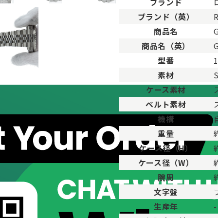
ブランド
ブランド（英）
。
商品名
用した程度、もしくは新品に近い状態の商品。
商品名（英）
G
ますが比較的程度の良い商品。
型番
が、キズや汚れが少なめで比較的状態の良い商品。
素材
、傷・汚れがあるが使用に支障が無い商品。
品。傷や汚れなどがあり、目立つ場合があります。
ケース素材
傷や汚れが多く目立つ場合があります。
ベルト素材
機構
重量
ケース径（H）
ケース径（W）
腕周
文字盤
生産年
-