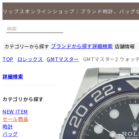
リップスオンラインショップ：ブランド時計、バッグ
ブランドから探す
詳細検索
カテゴリーから探す
店舗情報
時計
バッグ
小物
ジュエリー
セール商品
特集
LIPS 銀座
TOP
ロレックス
GMTマスター
GMTマスター2 ウォッ
詳細検索
カテゴリから探す
NEW ITEM
セール商品
時計
バッグ