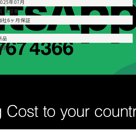
2025年07月
箱 保証書
自社6ヶ月保証
新品
銀座店