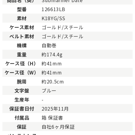
Aランク
僅かな傷、汚れはあります
型番
126613LB
ABランク
少々使用感はありますが、
素材
K18YG/SS
Bランク
一般的な使用感があり、傷
BCランク
とても使用感のある商品。
ケース素材
ゴールド/スチール
Cランク
色濃く使用感があり、傷や
ベルト素材
ゴールド/スチール
機構
自動巻
重量
約174.4g
ケース径（H）
約41mm
ケース径（W）
約41mm
腕周
約20.5cm
文字盤
ブルー
生産年
-
保証書日付
2025年11月
付属品
箱 保証書
保証
自社6ヶ月保証