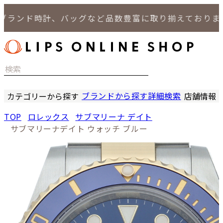
ランド時計、バッグなど品数豊富に取り揃えております。
ブランドから探す
詳細検索
カテゴリーから探す
店舗情報
時計
LIPS
TOP
ロレックス
サブマリーナ デイト
バッグ
LIPS
サブマリーナデイト ウォッチ ブルー
小物
LIPS 
ジュエリー
LIPS 
セール商品
LIPS 通
特集