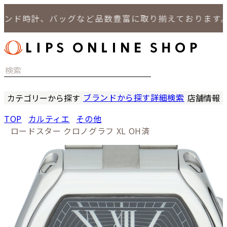
ド時計、バッグなど品数豊富に取り揃えております。
ブランドから探す
詳細検索
カテゴリーから探す
店舗情報
時計
LIPS
TOP
カルティエ
その他
バッグ
LIPS
ロードスター クロノグラフ XL OH済
小物
LIPS 
ジュエリー
LIPS 
セール商品
LIPS 通
特集