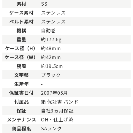
素材
SS
Bランク
一般的な使用感があり、傷
BCランク
とても使用感のある商品。
ケース素材
ステンレス
Cランク
色濃く使用感があり、傷や
ベルト素材
ステンレス
機構
自動巻
重量
約177.6g
ケース径（H）
約48mm
ケース径（W）
約42mm
腕周
約19.5cm
文字盤
ブラック
生産年
-
保証書日付
2007年05月
付属品
箱 保証書 バンド
保証
自社3ヵ月保証
メンテナンス
OH・仕上げ済
商品程度
SAランク