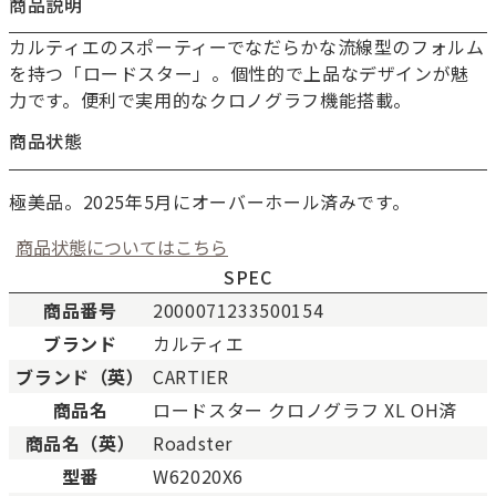
商品説明
カルティエのスポーティーでなだらかな流線型のフォルム
を持つ「ロードスター」。個性的で上品なデザインが魅
力です。便利で実用的なクロノグラフ機能搭載。
商品状態
極美品。2025年5月にオーバーホール済みです。
商品状態についてはこちら
SPEC
商品番号
2000071233500154
ブランド
カルティエ
新品
新品状態。
ブランド（英）
CARTIER
未使用
展示品などの未使用品。
商品名
ロードスター クロノグラフ XL OH済
SAランク
未使用同様品。数回使用し
商品名（英）
Roadster
Aランク
僅かな傷、汚れはあります
型番
W62020X6
ABランク
少々使用感はありますが、