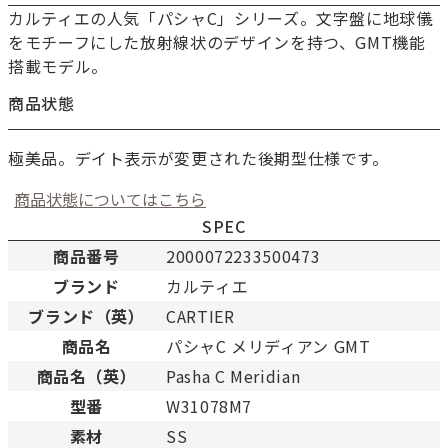
カルティエの人気「パシャC」シリーズ。文字盤に地球儀
をモチーフにした放射線状のデザインを持つ、GMT機能
搭載モデル。
商品状態
極美品。デイト表示が変更された後期型仕様です。
商品状態についてはこちら
SPEC
商品番号
2000072233500473
ブランド
カルティエ
新品
新品状態。
ブランド（英）
CARTIER
未使用
展示品などの未使用品。
商品名
パシャC メリディアン GMT
SAランク
未使用同様品。数回使用し
商品名（英）
Pasha C Meridian
Aランク
僅かな傷、汚れはあります
型番
W31078M7
ABランク
少々使用感はありますが、
素材
SS
Bランク
一般的な使用感があり、傷