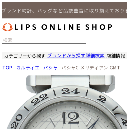
ランド時計、バッグなど品数豊富に取り揃えております
ブランドから探す
詳細検索
カテゴリーから探す
店舗情報
時計
LIPS
TOP
カルティエ
パシャ
パシャC メリディアン GMT
バッグ
LIPS
小物
LIPS 
ジュエリー
LIPS 
セール商品
LIPS 通
特集