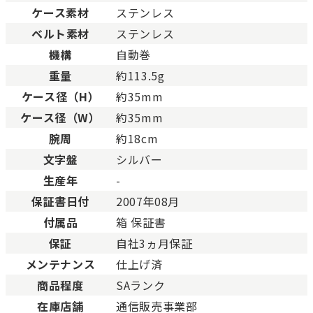
BCランク
とても使用感のある商品。
ケース素材
ステンレス
Cランク
色濃く使用感があり、傷や
ベルト素材
ステンレス
機構
自動巻
重量
約113.5g
ケース径（H）
約35mm
ケース径（W）
約35mm
腕周
約18cm
文字盤
シルバー
生産年
-
保証書日付
2007年08月
付属品
箱 保証書
保証
自社3ヵ月保証
メンテナンス
仕上げ済
商品程度
SAランク
在庫店舗
通信販売事業部