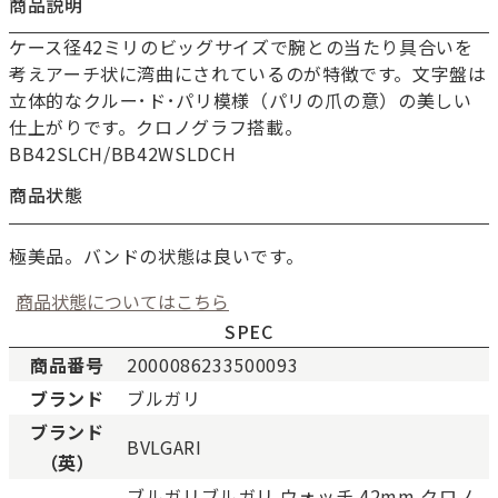
商品説明
ケース径42ミリのビッグサイズで腕との当たり具合いを
考えアーチ状に湾曲にされているのが特徴です。文字盤は
立体的なクルー･ド･パリ模様（パリの爪の意）の美しい
仕上がりです。クロノグラフ搭載。
BB42SLCH/BB42WSLDCH
商品状態
極美品。バンドの状態は良いです。
商品状態についてはこちら
SPEC
商品番号
2000086233500093
ブランド
ブルガリ
新品
新品状態。
ブランド
BVLGARI
未使用
展示品などの未使用品。
（英）
SAランク
未使用同様品。数回使用し
ブルガリブルガリ ウォッチ 42mm クロノ