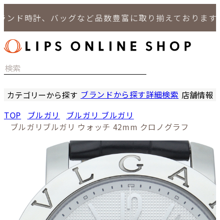
ド時計、バッグなど品数豊富に取り揃えております。
ブランドから探す
詳細検索
カテゴリーから探す
店舗情報
時計
LIPS
TOP
ブルガリ
ブルガリ ブルガリ
バッグ
LIPS
ブルガリブルガリ ウォッチ 42mm クロノグラフ
小物
LIPS 
ジュエリー
LIPS 
セール商品
LIPS 通
特集