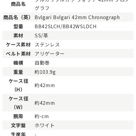
Aランク
僅かな傷、汚れはあります
商品名
グラフ
ABランク
少々使用感はありますが、
商品名（英）
Bvlgari Bvlgari 42mm Chronograph
Bランク
一般的な使用感があり、傷
型番
BB42SLCH/BB42WSLDCH
BCランク
とても使用感のある商品。
素材
SS/革
Cランク
色濃く使用感があり、傷や
ケース素材
ステンレス
ベルト素材
アリゲーター
機構
自動巻
重量
約103.9g
ケース径
約42mm
（H）
ケース径
約42mm
（W）
腕周
約-cm
文字盤
ホワイト
生産年
-