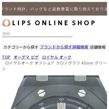
ンド時計、バッグなど品数豊富に取り揃えております。
ブランドから探す
詳細検索
カテゴリーから探す
店舗情報
時計
LIPS
TOP
オーデマ ピゲ
ロイヤル オーク
バッグ
LIPS
ロイヤルオーク オフショア クロノグラフ 43mm グリー
小物
LIPS 
ン
ジュエリー
LIPS 
セール商品
LIPS 通
特集