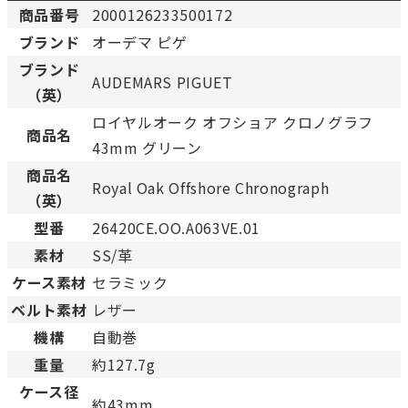
商品番号
2000126233500172
ブランド
オーデマ ピゲ
新品
新品状態。
ブランド
AUDEMARS PIGUET
未使用
展示品などの未使用品。
（英）
SAランク
未使用同様品。数回使用し
ロイヤルオーク オフショア クロノグラフ
Aランク
僅かな傷、汚れはあります
商品名
43mm グリーン
ABランク
少々使用感はありますが、
商品名
Bランク
一般的な使用感があり、傷
Royal Oak Offshore Chronograph
（英）
BCランク
とても使用感のある商品。
型番
26420CE.OO.A063VE.01
Cランク
色濃く使用感があり、傷や
素材
SS/革
ケース素材
セラミック
ベルト素材
レザー
機構
自動巻
重量
約127.7g
ケース径
約43mm