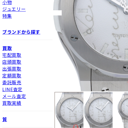
小物
ジュエリー
特集
ブランドから探す
買取
宅配買取
店頭買取
出張買取
定額買取
委託販売
LINE査定
メール査定
買取実績
質