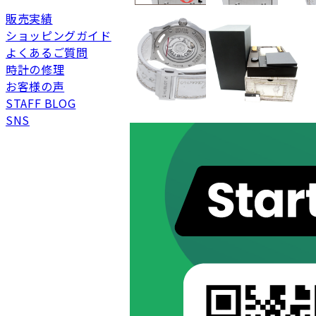
販売実績
ショッピングガイド
よくあるご質問
新品
新品状態。
時計の修理
未使用
展示品などの未使用品
お客様の声
STAFF BLOG
SAランク
未使用同様品。数回使
SNS
Aランク
僅かな傷、汚れはあり
ABランク
少々使用感はあります
Bランク
一般的な使用感があり
BCランク
とても使用感のある商
Cランク
色濃く使用感があり、