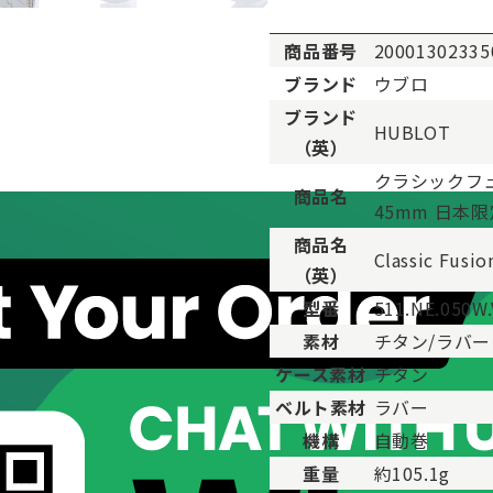
商品番号
20001302335
ブランド
ウブロ
ブランド
HUBLOT
。
（英）
用した程度、もしくは新品に近い状態の商品。
クラシックフュ
ますが比較的程度の良い商品。
商品名
45mm 日本限
が、キズや汚れが少なめで比較的状態の良い商品。
商品名
、傷・汚れがあるが使用に支障が無い商品。
Classic Fusio
（英）
品。傷や汚れなどがあり、目立つ場合があります。
型番
511.NE.050W
傷や汚れが多く目立つ場合があります。
素材
チタン/ラバー
ケース素材
チタン
ベルト素材
ラバー
機構
自動巻
重量
約105.1g