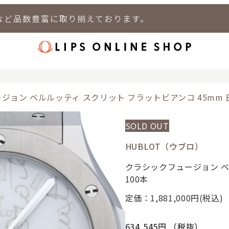
など品数豊富に取り揃えております。
店
LIPS 新宿店
LIPS 札幌パルコ店
LIPS 札幌白石店
LIPS 通
ジョン ベルルッティ スクリット フラットビアンコ 45mm 
SOLD OUT
HUBLOT（ウブロ）
クラシックフュージョン ベ
100本
定価：1,881,000
円(税込)
634,545円
（税抜）