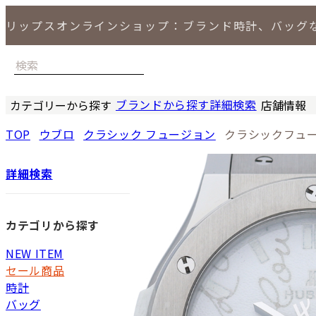
リップスオンラインショップ：ブランド時計、バッグ
ブランドから探す
詳細検索
カテゴリーから探す
店舗情報
時計
バッグ
小物
ジュエリー
セール商品
特集
LIPS 銀座
TOP
ウブロ
クラシック フュージョン
クラシックフュー
詳細検索
カテゴリから探す
NEW ITEM
セール商品
時計
バッグ