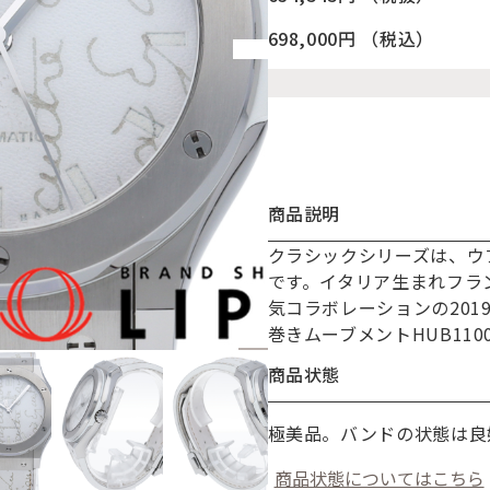
698,000円
（税込）
商品説明
クラシックシリーズは、ウ
お買い物を続ける
カートへ進む
です。イタリア生まれフラ
気コラボレーションの20
巻きムーブメントHUB110
商品状態
極美品。バンドの状態は良
商品状態についてはこちら