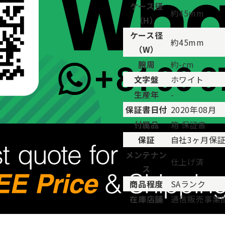
ケース径
約45mm
（H）
ケース径
約45mm
（W）
腕周
約-cm
文字盤
ホワイト
生産年
-
保証書日付
2020年08月
付属品
箱 保証書
保証
自社3ヶ月保
メンテナン
仕上げ済
ス
商品程度
SAランク
在庫店舗
通信販売事業