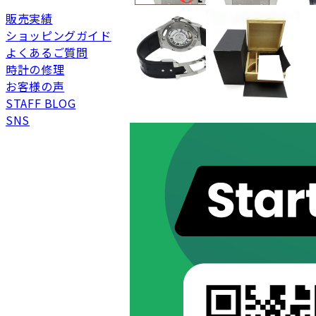
販売実績
ショッピングガイド
新品
新品状態。
よくあるご質問
未使用
展示品などの未使用品
時計の修理
お客様の声
SAランク
未使用同様品。数回使
STAFF BLOG
Aランク
僅かな傷、汚れはあり
SNS
ABランク
少々使用感はあります
Bランク
一般的な使用感があり
BCランク
とても使用感のある商
Cランク
色濃く使用感があり、