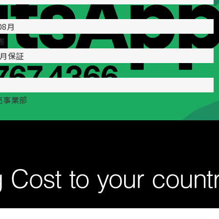
08月
書
ヶ月保証
売事業部