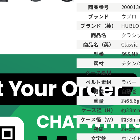
商品番号
200013
ブランド
ウブロ
ブランド（英）
HUBLO
。
商品名
クラシッ
用した程度、もしくは新品に近い状態の商品。
商品名（英）
Classi
ますが比較的程度の良い商品。
型番
565.NX
が、キズや汚れが少なめで比較的状態の良い商品。
素材
チタン/
、傷・汚れがあるが使用に支障が無い商品。
品。傷や汚れなどがあり、目立つ場合があります。
ケース素材
-
傷や汚れが多く目立つ場合があります。
ベルト素材
ラバー
機構
自動巻
重量
約65.6g
ケース径（H）
約38m
ケース径（W）
約38m
腕周
約-cm
文字盤
ホワイ