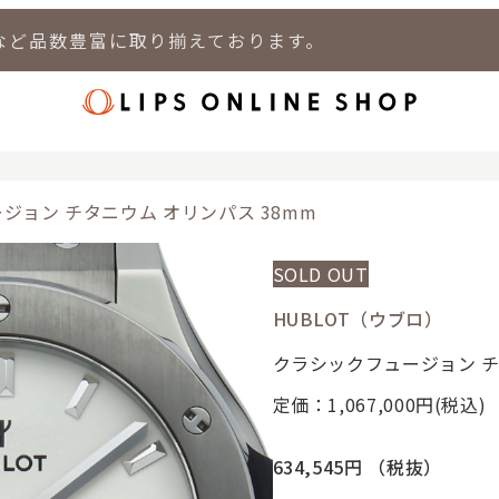
など品数豊富に取り揃えております。
店
LIPS 新宿店
LIPS 札幌パルコ店
LIPS 札幌白石店
LIPS 通
ジョン チタニウム オリンパス 38mm
SOLD OUT
HUBLOT（ウブロ）
クラシックフュージョン チ
定価：1,067,000
円(税込)
634,545円
（税抜）