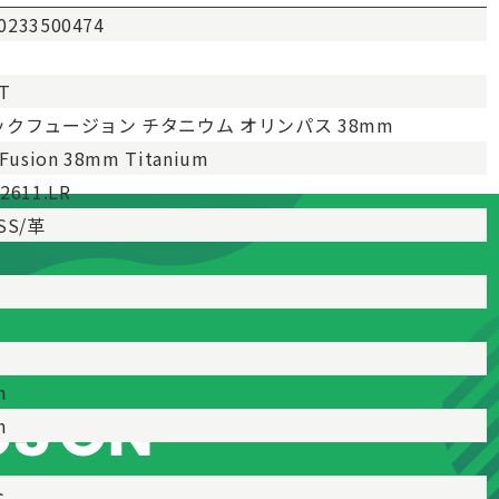
0233500474
T
クフュージョン チタニウム オリンパス 38mm
c Fusion 38mm Titanium
.2611.LR
SS/革
m
m
ト