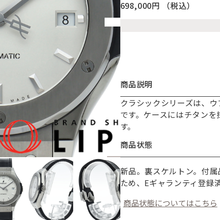
698,000円
（税込）
商品説明
クラシックシリーズは、ウ
お買い物を続ける
カートへ進む
です。ケースにはチタンを
す。
商品状態
新品。裏スケルトン。付属
ため、Eギャランティ登録
商品状態についてはこちら