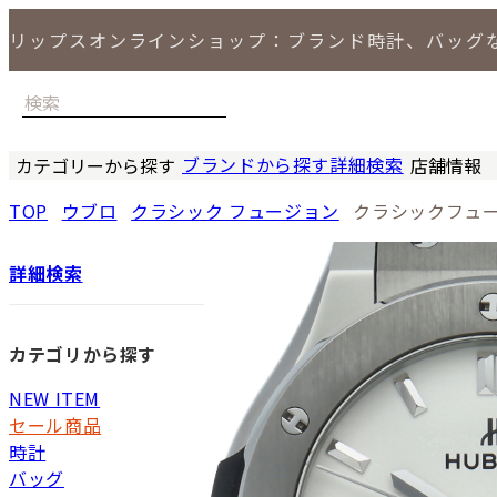
リップスオンラインショップ：ブランド時計、バッグ
ブランドから探す
詳細検索
カテゴリーから探す
店舗情報
時計
バッグ
小物
ジュエリー
セール商品
特集
LIPS 銀座
TOP
ウブロ
クラシック フュージョン
クラシックフュー
詳細検索
カテゴリから探す
NEW ITEM
セール商品
時計
バッグ