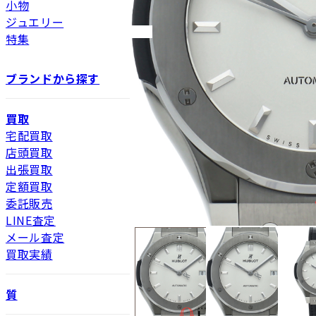
小物
ジュエリー
特集
ブランドから探す
買取
宅配買取
店頭買取
出張買取
定額買取
委託販売
LINE査定
メール査定
買取実績
質