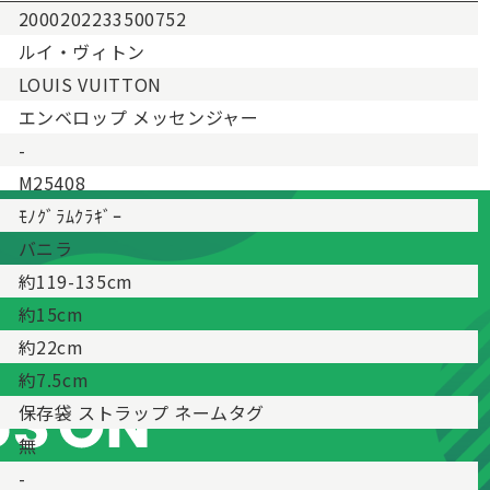
2000202233500752
ルイ・ヴィトン
LOUIS VUITTON
エンベロップ メッセンジャー
-
M25408
ﾓﾉｸﾞﾗﾑｸﾗｷﾞｰ
バニラ
約119-135cm
約15cm
約22cm
約7.5cm
保存袋 ストラップ ネームタグ
無
-