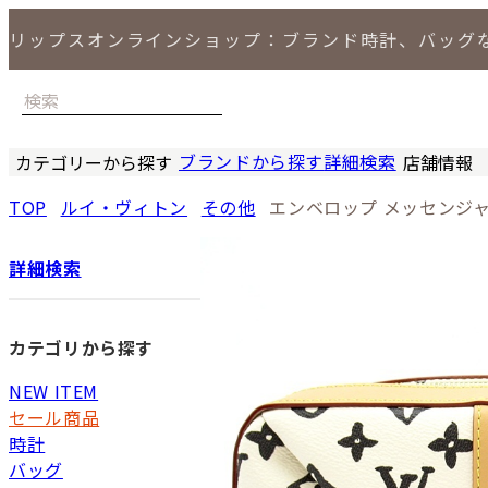
リップスオンラインショップ：ブランド時計、バッグ
ブランドから探す
詳細検索
カテゴリーから探す
店舗情報
時計
バッグ
小物
ジュエリー
セール商品
特集
LIPS 銀座
TOP
ルイ・ヴィトン
その他
エンベロップ メッセンジ
詳細検索
カテゴリから探す
NEW ITEM
セール商品
時計
バッグ