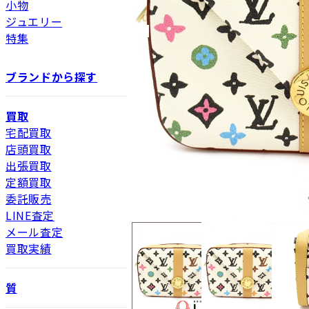
小物
ジュエリー
特集
ブランドから探す
買取
宅配買取
店頭買取
出張買取
定額買取
委託販売
LINE査定
メール査定
買取実績
質