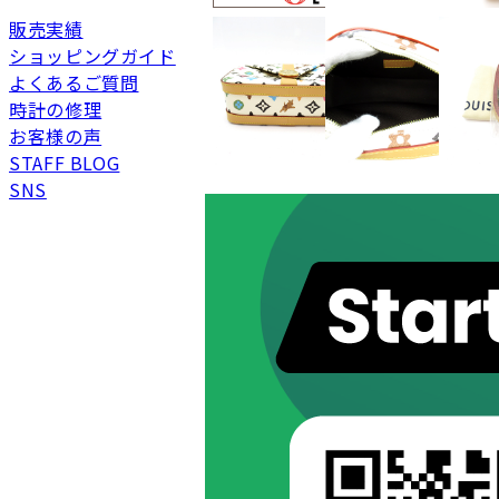
販売実績
ショッピングガイド
新品
新品状態。
よくあるご質問
未使用
展示品などの未使用品
時計の修理
SAランク
未使用同様品。数回使
お客様の声
Aランク
僅かな傷、汚れはあり
STAFF BLOG
SNS
ABランク
少々使用感はあります
Bランク
一般的な使用感があり
BCランク
とても使用感のある商
Cランク
色濃く使用感があり、