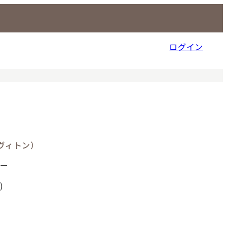
ログイン
信販売事業部
イ・ヴィトン）
ャー
)