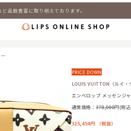
など品数豊富に取り揃えております。
店
LIPS 新宿店
LIPS 札幌パルコ店
LIPS 札幌白石店
LIPS 通
ャー
PRICE DOWN
LOUIS VUITTON（ル
エンベロップ メッセンジ
通常価格：
378,000
円(税込
325,454円
（税抜）