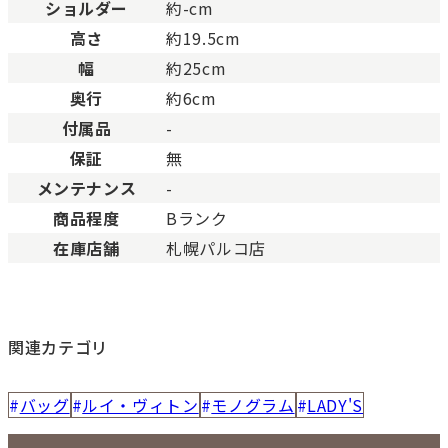
Cランク
色濃く使用感があり、傷や
ショルダー
約-cm
高さ
約19.5cm
幅
約25cm
奥行
約6cm
付属品
-
保証
無
メンテナンス
-
商品程度
Bランク
在庫店舗
札幌パルコ店
関連カテゴリ
バッグ
ルイ・ヴィトン
モノグラム
LADY'S