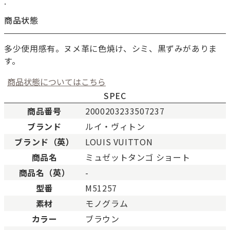
.
商品状態
多少使用感有。ヌメ革に色焼け、シミ、黒ずみがありま
す。
商品状態についてはこちら
SPEC
商品番号
2000203233507237
ブランド
ルイ・ヴィトン
新品
新品状態。
ブランド（英）
LOUIS VUITTON
未使用
展示品などの未使用品。
商品名
ミュゼットタンゴ ショート
SAランク
未使用同様品。数回使用し
商品名（英）
-
Aランク
僅かな傷、汚れはあります
型番
M51257
ABランク
少々使用感はありますが、
素材
モノグラム
Bランク
一般的な使用感があり、傷
BCランク
とても使用感のある商品。
カラー
ブラウン