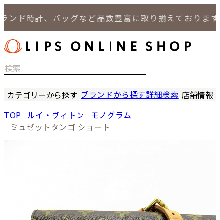
ンド時計、バッグなど品数豊富に取り揃えております。
ブランドから探す
詳細検索
カテゴリーから探す
店舗情報
時計
LIPS
TOP
ルイ・ヴィトン
モノグラム
バッグ
LIPS
ミュゼットタンゴ ショート
小物
LIPS 
ジュエリー
LIPS 
セール商品
LIPS 通
特集