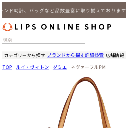
ンド時計、バッグなど品数豊富に取り揃えております。
ブランドから探す
詳細検索
カテゴリーから探す
店舗情報
時計
LIPS
TOP
ルイ・ヴィトン
ダミエ
ネヴァーフルPM
バッグ
LIPS
小物
LIPS 
ジュエリー
LIPS 
セール商品
LIPS 通
特集