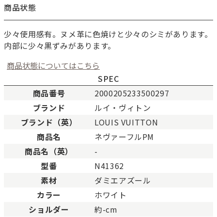
商品状態
少々使用感有。ヌメ革に色焼けと少々のシミがあります。
内部に少々黒ずみがあります。
商品状態についてはこちら
SPEC
商品番号
2000205233500297
ブランド
ルイ・ヴィトン
新品
新品状態。
ブランド（英）
LOUIS VUITTON
未使用
展示品などの未使用品。
商品名
ネヴァーフルPM
SAランク
未使用同様品。数回使用し
商品名（英）
-
Aランク
僅かな傷、汚れはあります
型番
N41362
ABランク
少々使用感はありますが、
素材
ダミエアズール
Bランク
一般的な使用感があり、傷
BCランク
とても使用感のある商品。
カラー
ホワイト
Cランク
色濃く使用感があり、傷や
ショルダー
約-cm