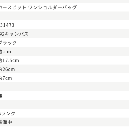
ホースビット ワンショルダーバッグ
131473
GGキャンバス
ブラック
約-cm
約17.5cm
約26cm
約7cm
無
Bランク
準備中