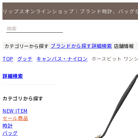
リップスオンラインショップ：ブランド時計、バッグ
ブランドから探す
詳細検索
カテゴリーから探す
店舗情報
時計
バッグ
小物
ジュエリー
セール商品
特集
LIPS 銀座
TOP
グッチ
キャンバス・ナイロン
ホースビット ワン
詳細検索
カテゴリから探す
NEW ITEM
セール商品
時計
バッグ