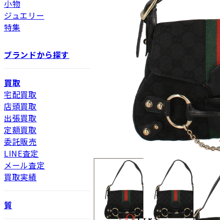
小物
ジュエリー
特集
ブランドから探す
買取
宅配買取
店頭買取
出張買取
定額買取
委託販売
LINE査定
メール査定
買取実績
質
新品
新品状態。