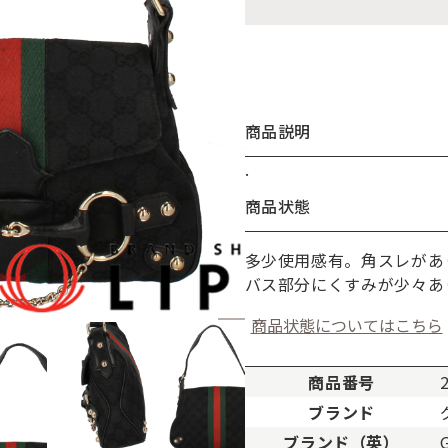
商品説明
.
お買い物を続ける
カートへ進む
商品状態
多少使用感有。角スレがあ
バス部分にくすみが少々あ
商品状態についてはこちら
商品番号
ブランド
ブランド（英）