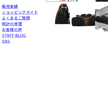
未使用
展示品などの未使用品
販売実績
SAランク
未使用同様品。数回使
ショッピングガイド
Aランク
僅かな傷、汚れはあり
よくあるご質問
ABランク
少々使用感はあります
時計の修理
Bランク
一般的な使用感があり
お客様の声
BCランク
とても使用感のある商
STAFF BLOG
SNS
Cランク
色濃く使用感があり、