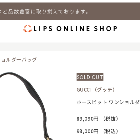
など品数豊富に取り揃えております。
店
LIPS 新宿店
LIPS 札幌パルコ店
LIPS 札幌白石店
LIPS 通
ショルダーバッグ
SOLD OUT
GUCCI（グッチ）
ホースビット ワンショル
89,090円
（税抜）
98,000円
（税込）