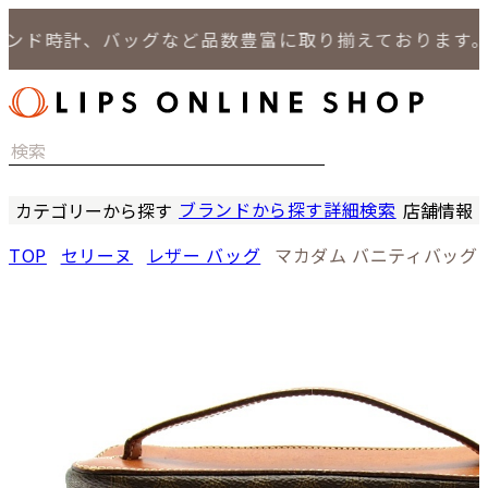
ド時計、バッグなど品数豊富に取り揃えております。
ブランドから探す
詳細検索
カテゴリーから探す
店舗情報
時計
LIPS
TOP
セリーヌ
レザー バッグ
マカダム バニティバッグ
バッグ
LIPS
小物
LIPS 
ジュエリー
LIPS 
セール商品
LIPS 通
特集