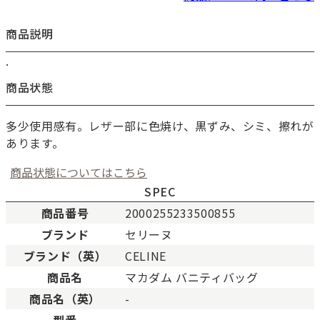
商品説明
.
商品状態
多少使用感有。レザー部に色焼け、黒ずみ、シミ、擦れが
あります。
商品状態についてはこちら
SPEC
商品番号
2000255233500855
ブランド
セリーヌ
新品
新品状態。
ブランド（英）
CELINE
未使用
展示品などの未使用品。
商品名
マカダム バニティバッグ
SAランク
未使用同様品。数回使用し
商品名（英）
-
Aランク
僅かな傷、汚れはあります