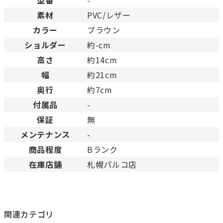
型番
-
ABランク
少々使用感はありますが、
素材
PVC/レザー
Bランク
一般的な使用感があり、傷
BCランク
とても使用感のある商品。
カラー
ブラウン
Cランク
色濃く使用感があり、傷や
ショルダー
約-cm
高さ
約14cm
幅
約21cm
奥行
約7cm
付属品
-
保証
無
メンテナンス
-
商品程度
Bランク
在庫店舗
札幌パルコ店
関連カテゴリ