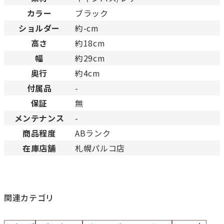
BCランク
とても使用感のある商品。
カラー
ブラック
Cランク
色濃く使用感があり、傷や
ショルダー
約-cm
高さ
約18cm
幅
約29cm
奥行
約4cm
付属品
-
保証
無
メンテナンス
-
商品程度
ABランク
在庫店舗
札幌パルコ店
関連カテゴリ