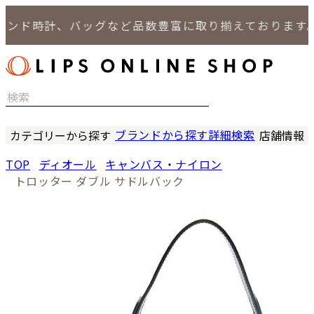
ド時計、バッグなど品数豊富に取り揃えております。
ブランドから探す
詳細検索
カテゴリーから探す
店舗情報
時計
LIPS
TOP
ディオール
キャンバス・ナイロン
バッグ
LIPS
トロッター ダブル サドルバック
小物
LIPS 
ジュエリー
LIPS 
セール商品
LIPS 通
特集