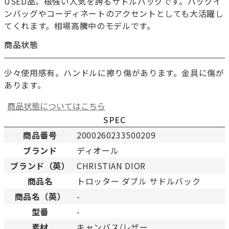
USED品。根強い人気を誇るサドルバッグです。バッグイ
ンバッグやコーディネートのアクセントとしても大活躍し
てくれます。相場高騰中のモデルです。
商品状態
少々使用感有。ハンドルに擦り傷があります。金具に傷が
あります。
商品状態についてはこちら
SPEC
商品番号
2000260233500209
ブランド
ディオール
新品
新品状態。
ブランド（英）
CHRISTIAN DIOR
未使用
展示品などの未使用品。
商品名
トロッター ダブル サドルバック
SAランク
未使用同様品。数回使用し
商品名（英）
-
Aランク
僅かな傷、汚れはあります
型番
-
ABランク
少々使用感はありますが、
素材
キャンバス/レザー
Bランク
一般的な使用感があり、傷