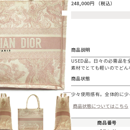
248,000円
（税込）
商品説明
USED品。日々の必需品
お買い物を続ける
カートへ進む
素材でとても軽いのでどん
商品状態
少々使用感有。全体的に少
商品状態についてはこちら
商品番号