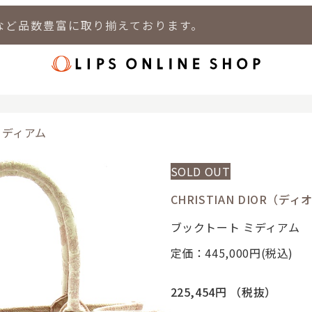
など品数豊富に取り揃えております。
店
LIPS 新宿店
LIPS 札幌パルコ店
LIPS 札幌白石店
LIPS 通
ミディアム
SOLD OUT
CHRISTIAN DIOR（デ
ブックトート ミディアム
定価：445,000
円(税込)
225,454円
（税抜）