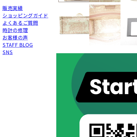
新品
新品状態。
販売実績
未使用
展示品などの未使用品
ショッピングガイド
よくあるご質問
SAランク
未使用同様品。数回使
時計の修理
Aランク
僅かな傷、汚れはあり
お客様の声
ABランク
少々使用感はあります
STAFF BLOG
Bランク
一般的な使用感があり
SNS
BCランク
とても使用感のある商
Cランク
色濃く使用感があり、