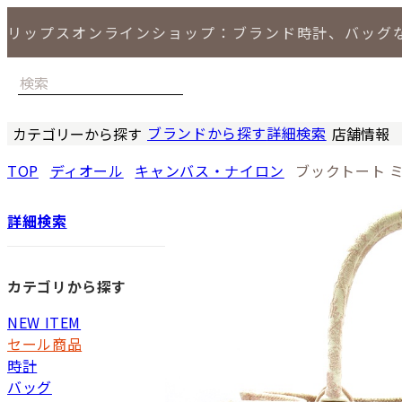
リップスオンラインショップ：ブランド時計、バッグ
ブランドから探す
詳細検索
カテゴリーから探す
店舗情報
時計
バッグ
小物
ジュエリー
セール商品
特集
LIPS 銀座
TOP
ディオール
キャンバス・ナイロン
ブックトート 
詳細検索
カテゴリから探す
NEW ITEM
セール商品
時計
バッグ