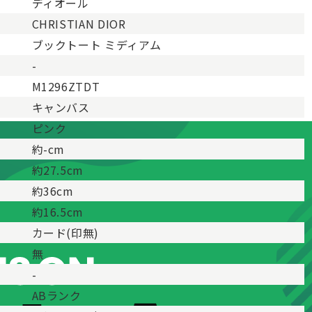
ディオール
CHRISTIAN DIOR
ブックトート ミディアム
-
M1296ZTDT
キャンバス
ピンク
約-cm
約27.5cm
約36cm
約16.5cm
カード(印無)
無
-
ABランク