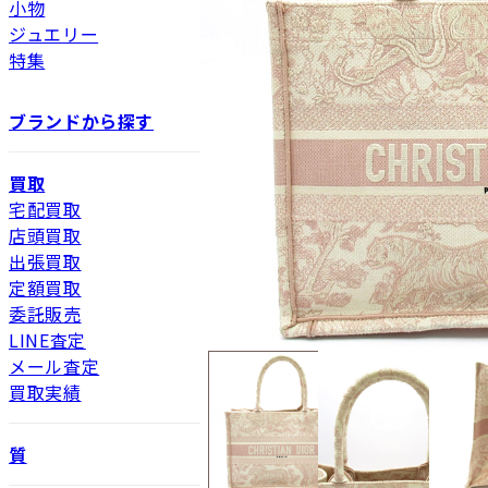
小物
ジュエリー
特集
ブランドから探す
買取
宅配買取
店頭買取
出張買取
定額買取
委託販売
LINE査定
メール査定
買取実績
質