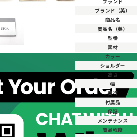
ブランド
ブランド（英）
。
商品名
用した程度、もしくは新品に近い状態の商品。
商品名（英）
ますが比較的程度の良い商品。
型番
が、キズや汚れが少なめで比較的状態の良い商品。
素材
、傷・汚れがあるが使用に支障が無い商品。
品。傷や汚れなどがあり、目立つ場合があります。
カラー
傷や汚れが多く目立つ場合があります。
ショルダー
高さ
幅
奥行
付属品
保証
メンテナンス
商品程度