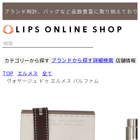
ブランド時計、バッグなど品数豊富に取り揃えております
ブランドから探す
詳細検索
カテゴリーから探す
店舗情報
時計
LIPS
TOP
エルメス
全て
バッグ
LIPS
ヴォヤージュ ドゥ エルメス パルファム
小物
LIPS 
ジュエリー
LIPS 
セール商品
LIPS 通
特集