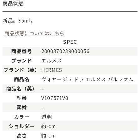
商品状態
新品。35ml。
商品状態についてはこちら
SPEC
商品番号
2000370239000056
ブランド
エルメス
新品
新品状態。
ブランド（英）
HERMES
未使用
展示品などの未使用品。
商品名
ヴォヤージュ ドゥ エルメス パルファム
SAランク
未使用同様品。数回使用し
商品名（英）
-
Aランク
僅かな傷、汚れはあります
型番
V107571V0
ABランク
少々使用感はありますが、
素材
-
Bランク
一般的な使用感があり、傷
BCランク
とても使用感のある商品。
カラー
透明
Cランク
色濃く使用感があり、傷や
ショルダー
約-cm
高さ
約-cm